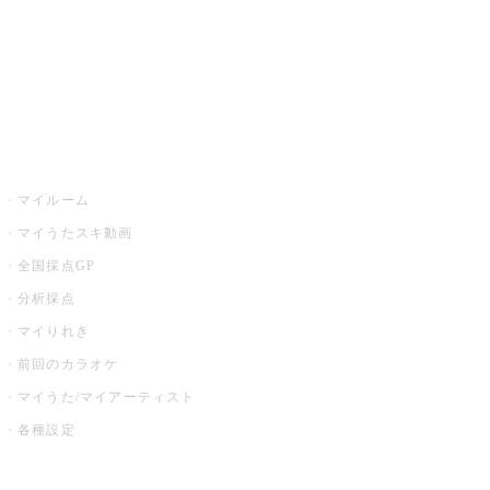
全国カラオケ大会
イベント・キャンペーン
うたスキ
マイルーム
マイうたスキ動画
全国採点GP
分析採点
マイりれき
前回のカラオケ
マイうた/マイアーティスト
各種設定
お店でカラオケ