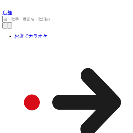
店舗
お店でカラオケ