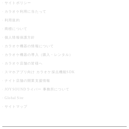
サイトポリシー
カラオケ利用に当たって
利用規約
商標について
個人情報保護方針
カラオケ機器の情報について
カラオケ機器の導入（購入・レンタル）
カラオケ店舗の皆様へ
スマホアプリ向け カラオケ採点機能SDK
ナイト店舗の開業支援情報
JOYSOUNDライバー 事務所について
Global Site
サイトマップ