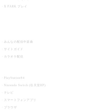
X PARK プレイ
みるハコ
うたスキ ミュージックポスト
みんなの配信中楽曲
サイトガイド
カラオケ配信
家庭用カラオケ
PlayStation®4
Nintendo Switch (任天堂HP)
テレビ
スマートフォンアプリ
ブラウザ