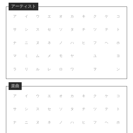
アーティスト
ア
イ
ウ
エ
オ
カ
キ
ク
ケ
コ
サ
シ
ス
セ
ソ
タ
チ
ツ
テ
ト
ナ
ニ
ヌ
ネ
ノ
ハ
ヒ
フ
ヘ
ホ
マ
ミ
ム
メ
モ
ヤ
ユ
ヨ
ラ
リ
ル
レ
ロ
ワ
ヲ
ン
楽曲
ア
イ
ウ
エ
オ
カ
キ
ク
ケ
コ
サ
シ
ス
セ
ソ
タ
チ
ツ
テ
ト
ナ
ニ
ヌ
ネ
ノ
ハ
ヒ
フ
ヘ
ホ