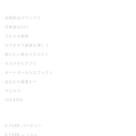
お店でもっと楽しむ
全国採点グランプリ
分析採点AI＋
うたスキ動画
カラオケで楽器を弾こう
歌いたい曲をリクエスト
キョクナビアプリ
オートボーカルエフェクト
あなたの最適キー
サビカラ
JOYKIDS
X PARK
X PARK パーティー
X PARK レッスン