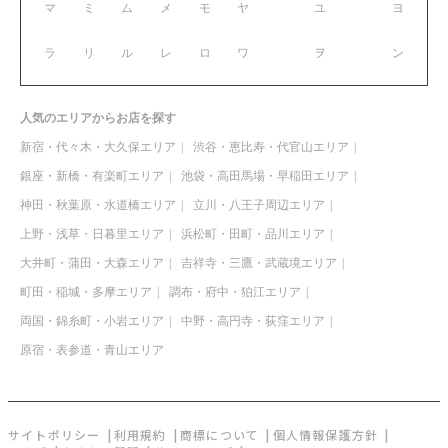
マ
ミ
ム
メ
モ
ヤ
ユ
ヨ
ラ
リ
ル
レ
ロ
ワ
ヲ
ン
人気のエリアからお店を探す
新宿・代々木・大久保エリア
渋谷・恵比寿・代官山エリア
銀座・新橋・有楽町エリア
池袋・高田馬場・早稲田エリア
神田・秋葉原・水道橋エリア
立川・八王子周辺エリア
上野・浅草・日暮里エリア
浜松町・田町・品川エリア
大井町・蒲田・大森エリア
吉祥寺・三鷹・武蔵境エリア
町田・稲城・多摩エリア
調布・府中・狛江エリア
両国・錦糸町・小岩エリア
中野・高円寺・荻窪エリア
原宿・表参道・青山エリア
サイトポリシー
利用規約
商標について
個人情報保護方針