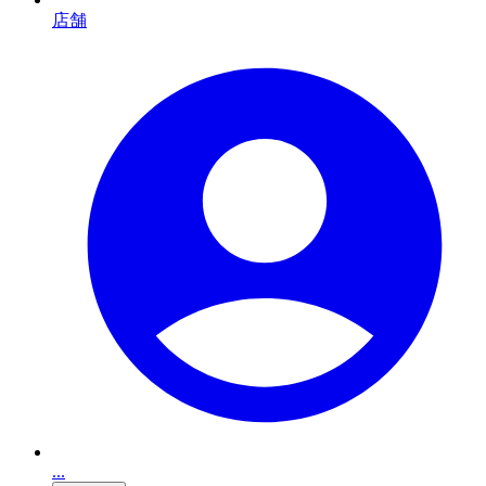
店舗
...