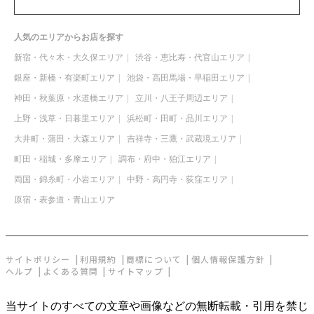
人気のエリアからお店を探す
新宿・代々木・大久保エリア
渋谷・恵比寿・代官山エリア
銀座・新橋・有楽町エリア
池袋・高田馬場・早稲田エリア
神田・秋葉原・水道橋エリア
立川・八王子周辺エリア
上野・浅草・日暮里エリア
浜松町・田町・品川エリア
大井町・蒲田・大森エリア
吉祥寺・三鷹・武蔵境エリア
町田・稲城・多摩エリア
調布・府中・狛江エリア
両国・錦糸町・小岩エリア
中野・高円寺・荻窪エリア
原宿・表参道・青山エリア
サイトポリシー
利用規約
商標について
個人情報保護方針
ヘルプ
よくある質問
サイトマップ
当サイトのすべての文章や画像などの無断転載・引用を禁じ