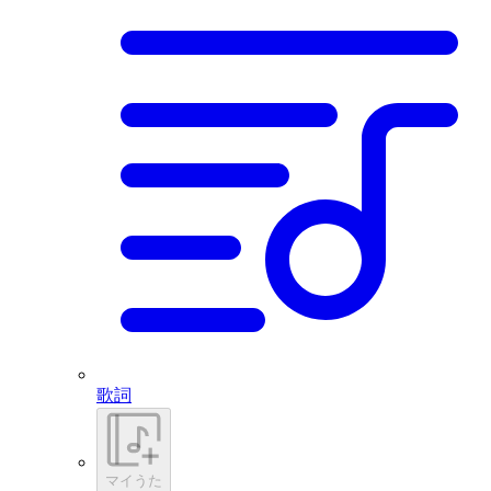
歌詞
マイうた