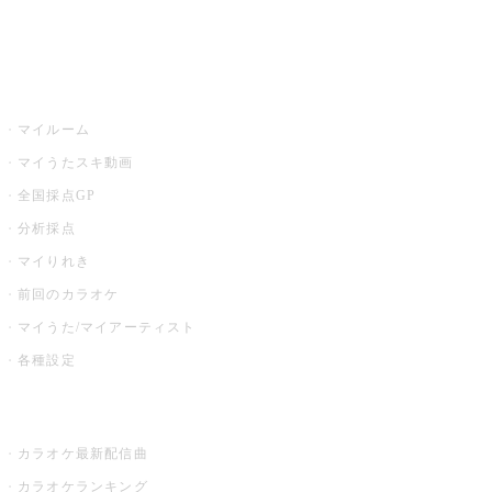
イベント・キャンペーン
うたスキ
マイルーム
マイうたスキ動画
全国採点GP
分析採点
マイりれき
前回のカラオケ
マイうた/マイアーティスト
各種設定
お店でカラオケ
カラオケ最新配信曲
カラオケランキング