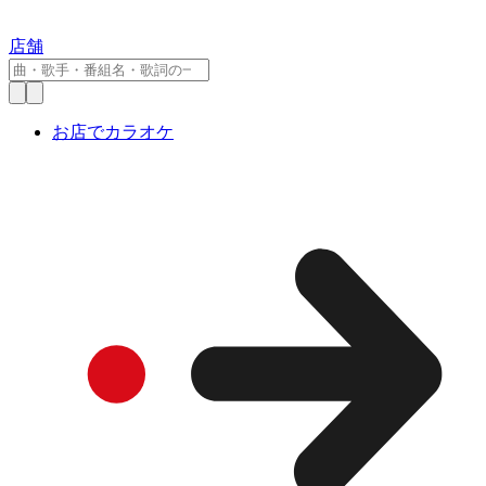
店舗
お店でカラオケ