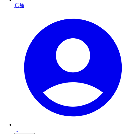
店舗
...