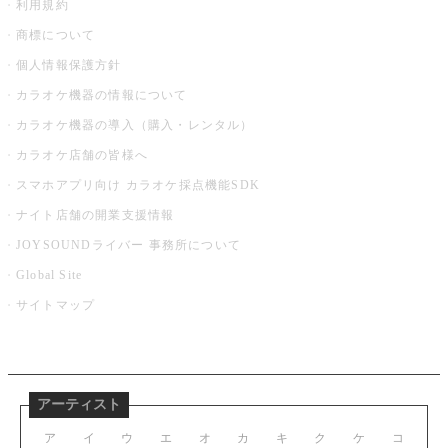
利用規約
商標について
個人情報保護方針
カラオケ機器の情報について
カラオケ機器の導入（購入・レンタル）
カラオケ店舗の皆様へ
スマホアプリ向け カラオケ採点機能SDK
ナイト店舗の開業支援情報
JOYSOUNDライバー 事務所について
Global Site
サイトマップ
アーティスト
ア
イ
ウ
エ
オ
カ
キ
ク
ケ
コ