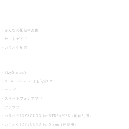
みるハコ
うたスキ ミュージックポスト
みんなの配信中楽曲
サイトガイド
カラオケ配信
家庭用カラオケ
PlayStation®4
Nintendo Switch (任天堂HP)
テレビ
スマートフォンアプリ
ブラウザ
カラオケJOYSOUND for STREAMER（配信利用）
カラオケJOYSOUND for Steam（家庭用）