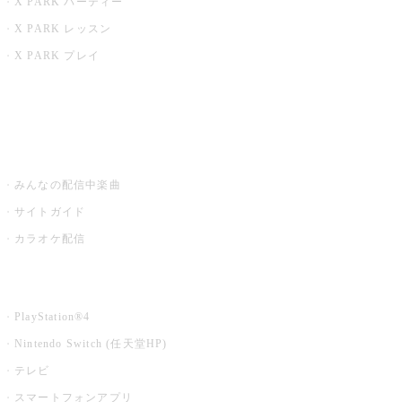
X PARK パーティー
X PARK レッスン
X PARK プレイ
みるハコ
うたスキ ミュージックポスト
みんなの配信中楽曲
サイトガイド
カラオケ配信
家庭用カラオケ
PlayStation®4
Nintendo Switch (任天堂HP)
テレビ
スマートフォンアプリ