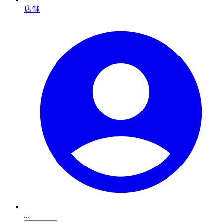
店舗
...