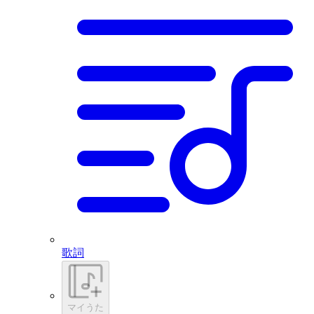
歌詞
マイうた