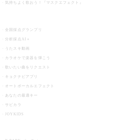
気持ちよく歌おう！『マスクエフェクト』
お店でもっと楽しむ
全国採点グランプリ
分析採点AI＋
うたスキ動画
カラオケで楽器を弾こう
歌いたい曲をリクエスト
キョクナビアプリ
オートボーカルエフェクト
あなたの最適キー
サビカラ
JOYKIDS
X PARK