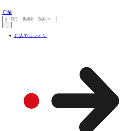
店舗
お店でカラオケ