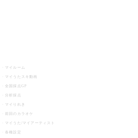
カラオケ店舗検索
全国カラオケ大会
イベント・キャンペーン
うたスキ
マイルーム
マイうたスキ動画
全国採点GP
分析採点
マイりれき
前回のカラオケ
マイうた/マイアーティスト
各種設定