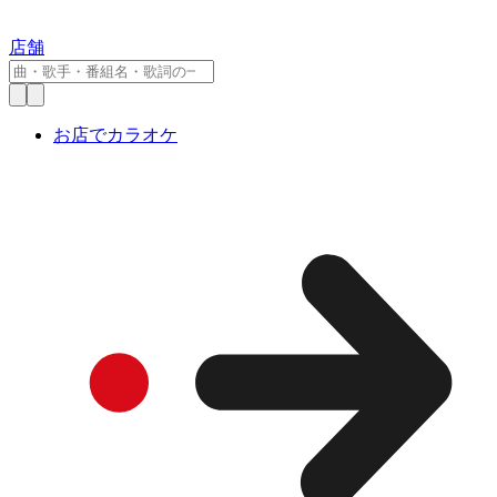
店舗
お店でカラオケ