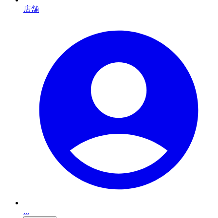
店舗
...