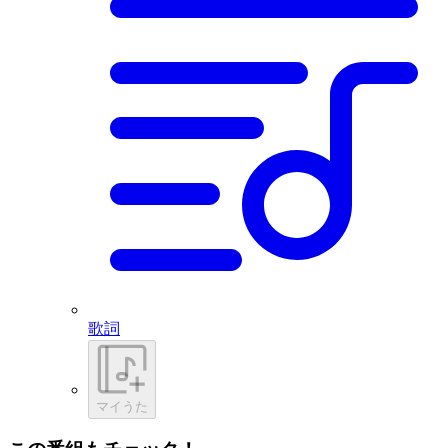
歌詞
マイうた