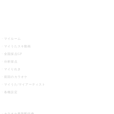
全国カラオケ大会
イベント・キャンペーン
うたスキ
マイルーム
マイうたスキ動画
全国採点GP
分析採点
マイりれき
前回のカラオケ
マイうた/マイアーティスト
各種設定
お店でカラオケ
カラオケ最新配信曲