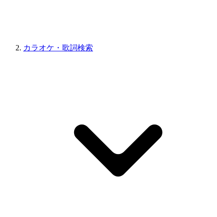
カラオケ・歌詞検索