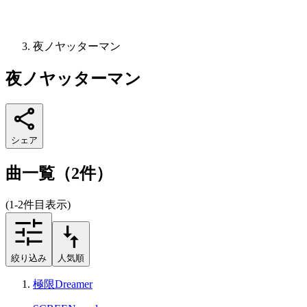
夜ノヤッターマン
夜ノヤッターマン
シェア
曲一覧（2件）
(1-2件目表示)
絞り込み
人気順
極限Dreamer