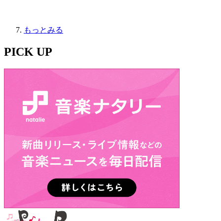
もっとみる
PICK UP