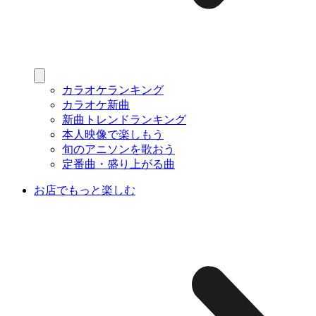
カラオケランキング
カラオケ新曲
新曲トレンドランキング
本人映像で楽しもう
旬のアニソンを歌おう
定番曲・盛り上がる曲
お店でもっと楽しむ