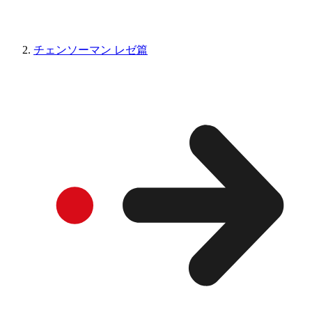
チェンソーマン レゼ篇