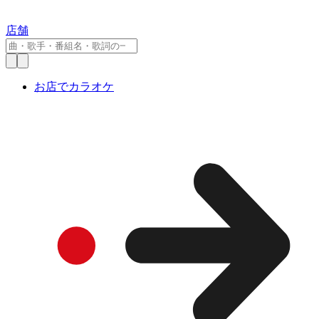
店舗
お店でカラオケ