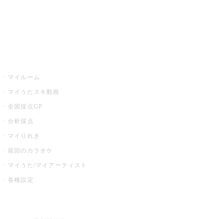
全国カラオケ大会
イベント・キャンペーン
うたスキ
マイルーム
マイうたスキ動画
全国採点GP
分析採点
マイりれき
前回のカラオケ
マイうた/マイアーティスト
各種設定
お店でカラオケ