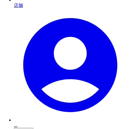
店舗
...