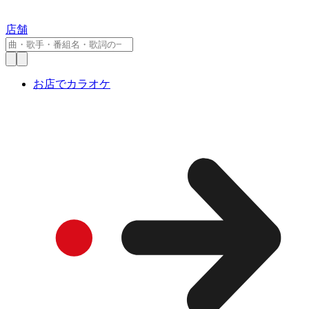
店舗
お店でカラオケ