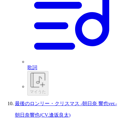
歌詞
マイうた
最後のロンリー・クリスマス -朝日奈 響也ver.-
朝日奈響也(CV.逢坂良太)