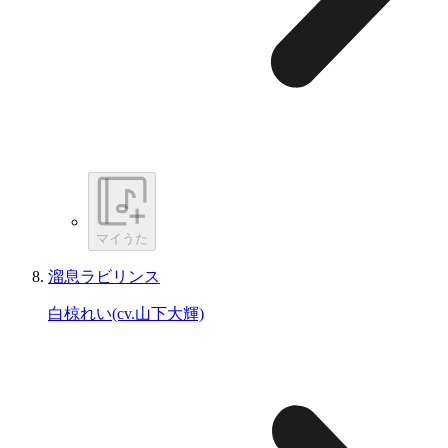
マイうた
溜息ラビリンス
白椋れい(cv.山下大輝)