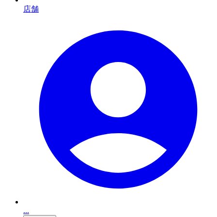
店舗
...