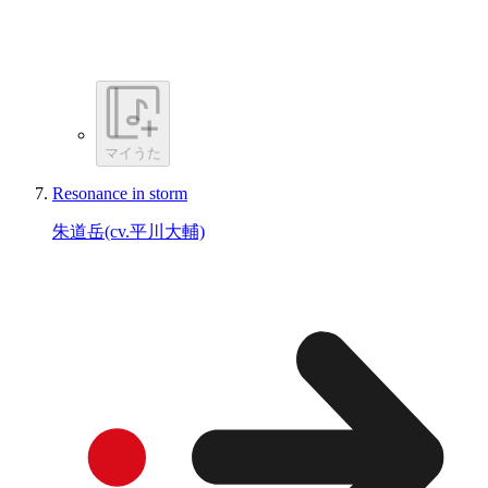
マイうた
Resonance in storm
朱道岳(cv.平川大輔)