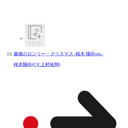
マイうた
最後のロンリー・クリスマス -桜木 陽向ver.-
桜木陽向(CV.上村祐翔)