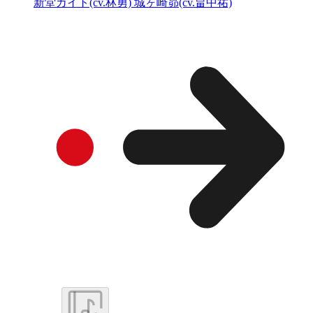
新堂カイト(cv.林勇) 城ヶ崎昴(cv.畠中祐)