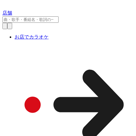
店舗
お店でカラオケ