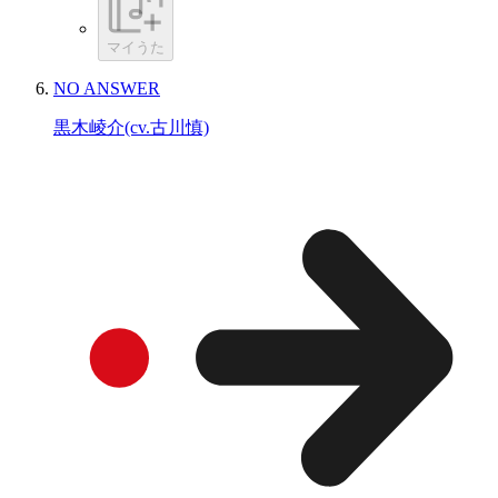
マイうた
NO ANSWER
黒木崚介(cv.古川慎)