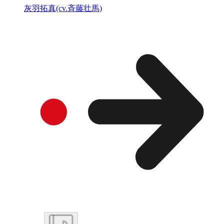
灰羽拓真(cv.斉藤壮馬)