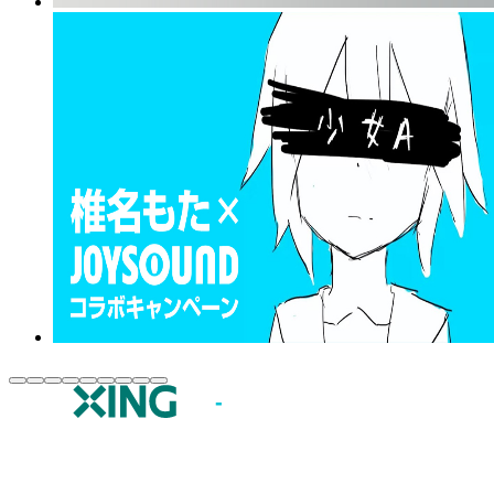
JOYSOUND.comトップ