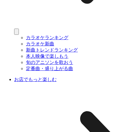
カラオケランキング
カラオケ新曲
新曲トレンドランキング
本人映像で楽しもう
旬のアニソンを歌おう
定番曲・盛り上がる曲
お店でもっと楽しむ