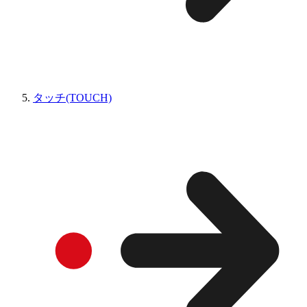
タッチ(TOUCH)