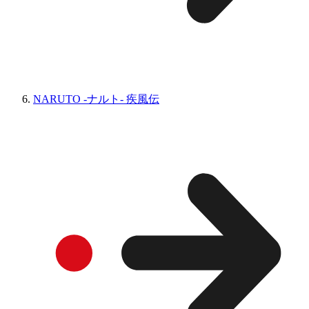
NARUTO -ナルト- 疾風伝