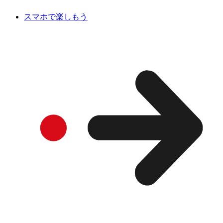
スマホで楽しもう