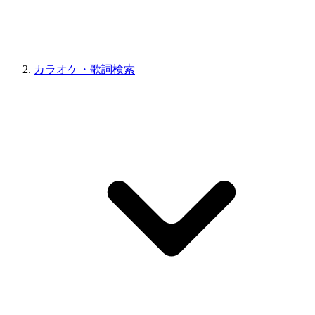
カラオケ・歌詞検索