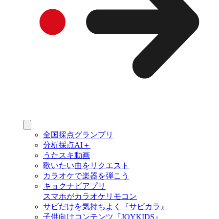
全国採点グランプリ
分析採点AI＋
うたスキ動画
歌いたい曲をリクエスト
カラオケで楽器を弾こう
キョクナビアプリ
スマホがカラオケリモコン
サビだけを気持ちよく『サビカラ』
子供向けコンテンツ『JOYKIDS』