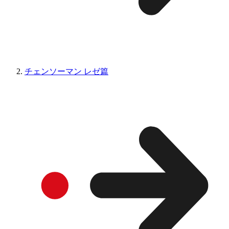
チェンソーマン レゼ篇