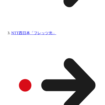
NTT西日本「フレッツ光」