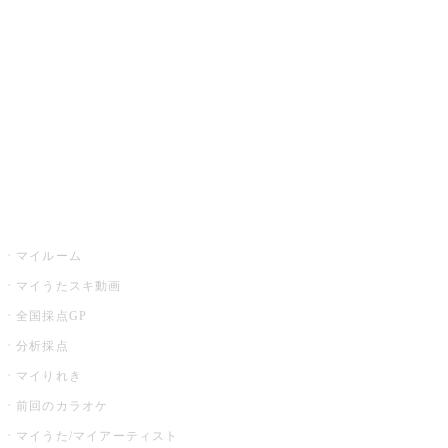
カラオケ楽曲・歌詞検索
カラオケ店舗検索
全国カラオケ大会
イベント・キャンペーン
うたスキ
マイルーム
マイうたスキ動画
全国採点GP
分析採点
マイりれき
前回のカラオケ
マイうた/マイアーティスト