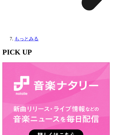
もっとみる
PICK UP