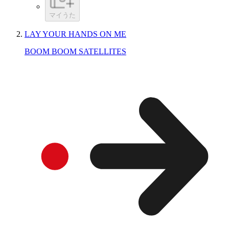
マイうた
LAY YOUR HANDS ON ME
BOOM BOOM SATELLITES