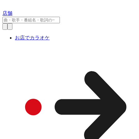
店舗
お店でカラオケ