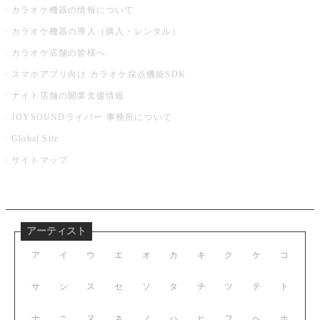
カラオケ機器の情報について
カラオケ機器の導入（購入・レンタル）
カラオケ店舗の皆様へ
スマホアプリ向け カラオケ採点機能SDK
ナイト店舗の開業支援情報
JOYSOUNDライバー 事務所について
Global Site
サイトマップ
アーティスト
ア
イ
ウ
エ
オ
カ
キ
ク
ケ
コ
サ
シ
ス
セ
ソ
タ
チ
ツ
テ
ト
ナ
ニ
ヌ
ネ
ノ
ハ
ヒ
フ
ヘ
ホ