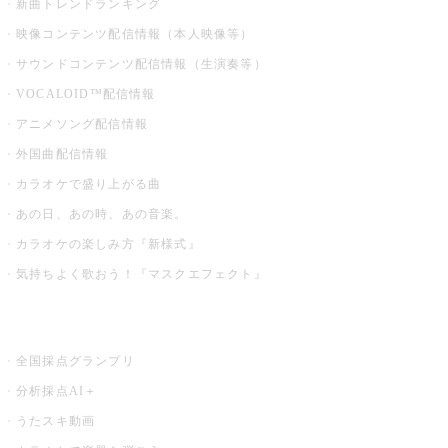
新曲トレンドランキング
映像コンテンツ配信情報（本人映像等）
サウンドコンテンツ配信情報（生演奏等）
VOCALOID™配信情報
アニメソング配信情報
外国曲配信情報
カラオケで盛り上がる曲
あの日、あの時、あの音楽。
カラオケの楽しみ方『新様式』
気持ちよく歌おう！『マスクエフェクト』
お店でもっと楽しむ
全国採点グランプリ
分析採点AI＋
うたスキ動画