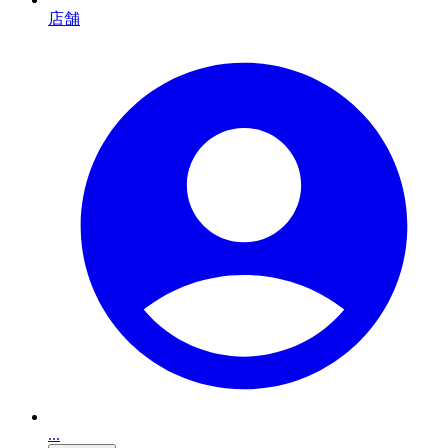
店舗
...