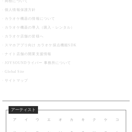
商標について
個人情報保護方針
カラオケ機器の情報について
カラオケ機器の導入（購入・レンタル）
カラオケ店舗の皆様へ
スマホアプリ向け カラオケ採点機能SDK
ナイト店舗の開業支援情報
JOYSOUNDライバー 事務所について
Global Site
サイトマップ
アーティスト
ア
イ
ウ
エ
オ
カ
キ
ク
ケ
コ