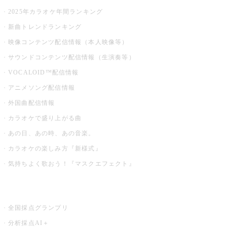
2025年カラオケ年間ランキング
新曲トレンドランキング
映像コンテンツ配信情報（本人映像等）
サウンドコンテンツ配信情報（生演奏等）
VOCALOID™配信情報
アニメソング配信情報
外国曲配信情報
カラオケで盛り上がる曲
あの日、あの時、あの音楽。
カラオケの楽しみ方『新様式』
気持ちよく歌おう！『マスクエフェクト』
お店でもっと楽しむ
全国採点グランプリ
分析採点AI＋