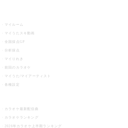
うたスキ
マイルーム
マイうたスキ動画
全国採点GP
分析採点
マイりれき
前回のカラオケ
マイうた/マイアーティスト
各種設定
お店でカラオケ
カラオケ最新配信曲
カラオケランキング
2026年カラオケ上半期ランキング