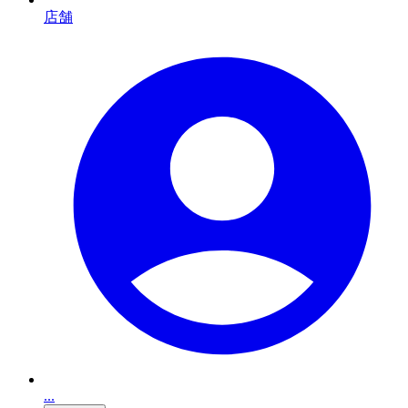
店舗
...