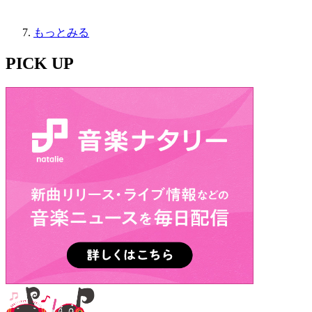
もっとみる
PICK UP