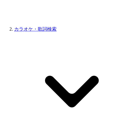
カラオケ・歌詞検索