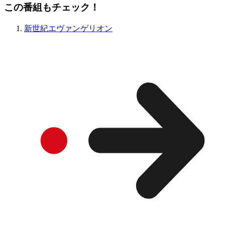
この番組もチェック！
新世紀エヴァンゲリオン