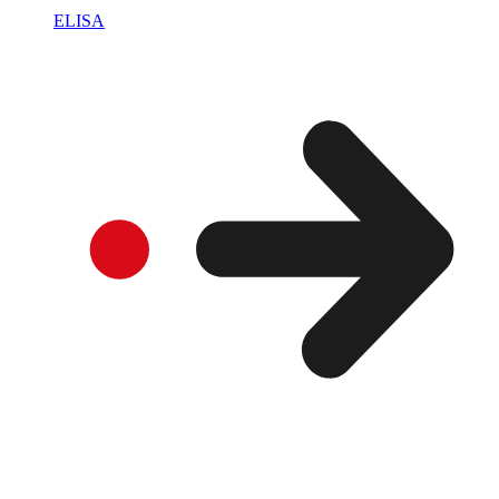
ELISA