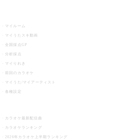
うたスキ
マイルーム
マイうたスキ動画
全国採点GP
分析採点
マイりれき
前回のカラオケ
マイうた/マイアーティスト
各種設定
お店でカラオケ
カラオケ最新配信曲
カラオケランキング
2026年カラオケ上半期ランキング