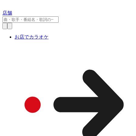
店舗
お店でカラオケ