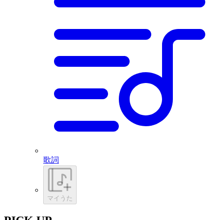
歌詞
マイうた