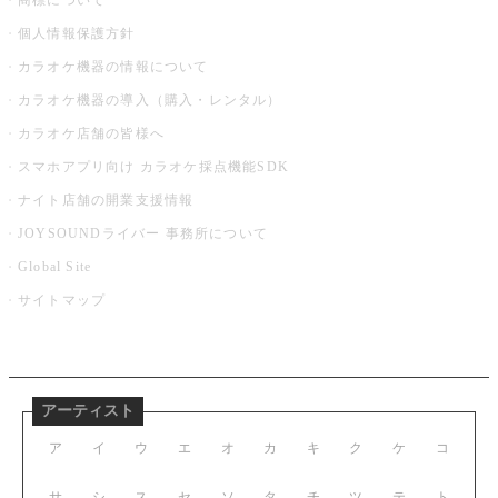
商標について
個人情報保護方針
カラオケ機器の情報について
カラオケ機器の導入（購入・レンタル）
カラオケ店舗の皆様へ
スマホアプリ向け カラオケ採点機能SDK
ナイト店舗の開業支援情報
JOYSOUNDライバー 事務所について
Global Site
サイトマップ
アーティスト
ア
イ
ウ
エ
オ
カ
キ
ク
ケ
コ
サ
シ
ス
セ
ソ
タ
チ
ツ
テ
ト