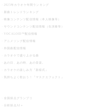
2025年カラオケ年間ランキング
新曲トレンドランキング
映像コンテンツ配信情報（本人映像等）
サウンドコンテンツ配信情報（生演奏等）
VOCALOID™配信情報
アニメソング配信情報
外国曲配信情報
カラオケで盛り上がる曲
あの日、あの時、あの音楽。
カラオケの楽しみ方『新様式』
気持ちよく歌おう！『マスクエフェクト』
お店でもっと楽しむ
全国採点グランプリ
分析採点AI＋