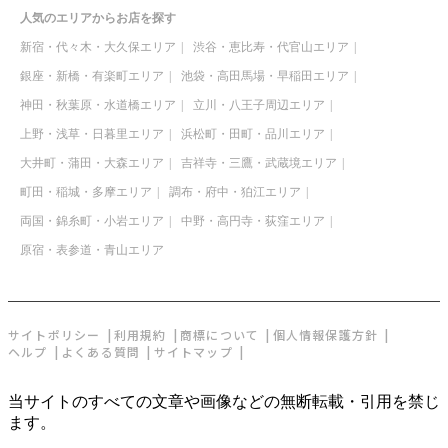
人気のエリアからお店を探す
新宿・代々木・大久保エリア
渋谷・恵比寿・代官山エリア
銀座・新橋・有楽町エリア
池袋・高田馬場・早稲田エリア
神田・秋葉原・水道橋エリア
立川・八王子周辺エリア
上野・浅草・日暮里エリア
浜松町・田町・品川エリア
大井町・蒲田・大森エリア
吉祥寺・三鷹・武蔵境エリア
町田・稲城・多摩エリア
調布・府中・狛江エリア
両国・錦糸町・小岩エリア
中野・高円寺・荻窪エリア
原宿・表参道・青山エリア
サイトポリシー
利用規約
商標について
個人情報保護方針
ヘルプ
よくある質問
サイトマップ
当サイトのすべての文章や画像などの無断転載・引用を禁じ
ます。