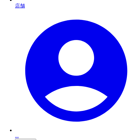
店舗
...