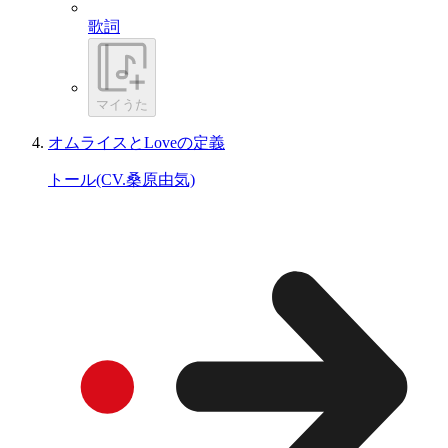
歌詞
マイうた
オムライスとLoveの定義
トール(CV.桑原由気)