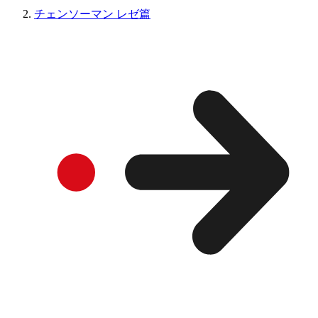
チェンソーマン レゼ篇