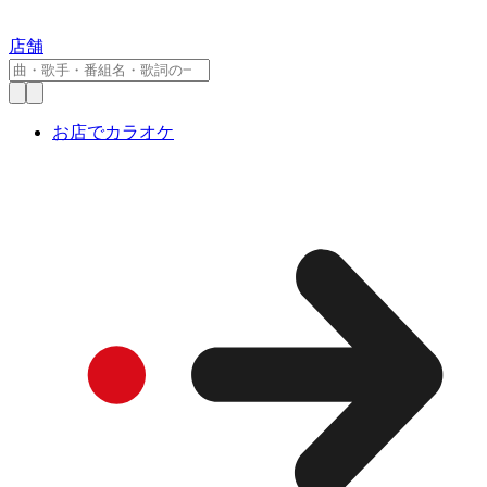
店舗
お店でカラオケ