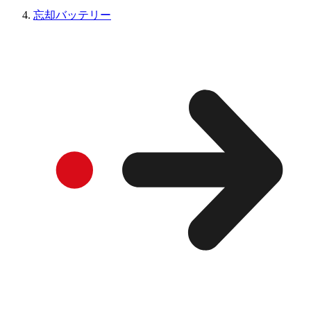
忘却バッテリー