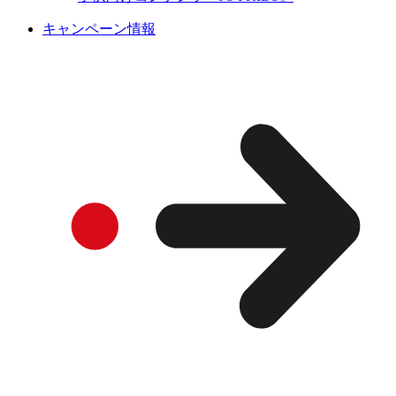
キャンペーン情報