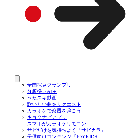
全国採点グランプリ
分析採点AI＋
うたスキ動画
歌いたい曲をリクエスト
カラオケで楽器を弾こう
キョクナビアプリ
スマホがカラオケリモコン
サビだけを気持ちよく『サビカラ』
子供向けコンテンツ『JOYKIDS』