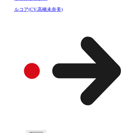
ルコア(CV.高橋未奈美)