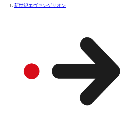
新世紀エヴァンゲリオン