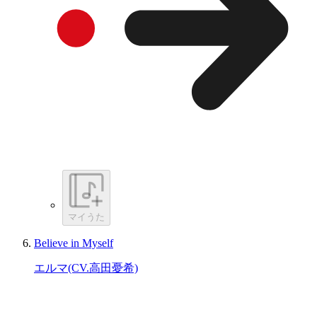
マイうた
Believe in Myself
エルマ(CV.高田憂希)