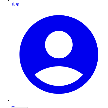
店舗
...