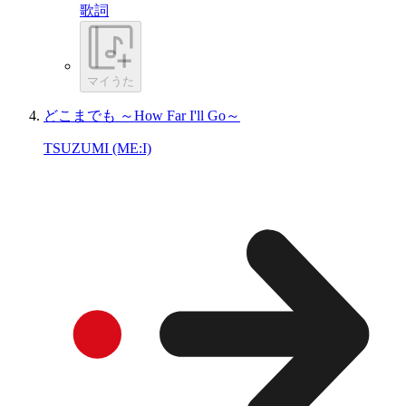
歌詞
マイうた
どこまでも ～How Far I'll Go～
TSUZUMI (ME:I)