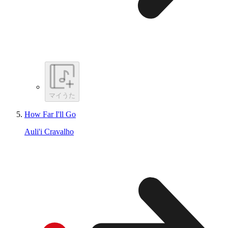
マイうた
How Far I'll Go
Auli'i Cravalho