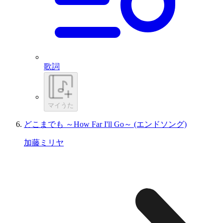
歌詞
マイうた
どこまでも ～How Far I'll Go～ (エンドソング)
加藤ミリヤ