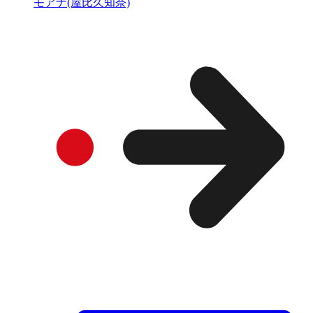
モアナ(屋比久知奈)