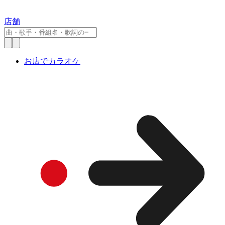
店舗
お店でカラオケ