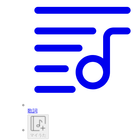
歌詞
マイうた