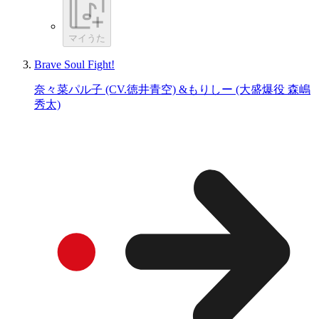
マイうた
Brave Soul Fight!
奈々菜パル子 (CV.徳井青空) &もりしー (大盛爆役 森嶋
秀太)