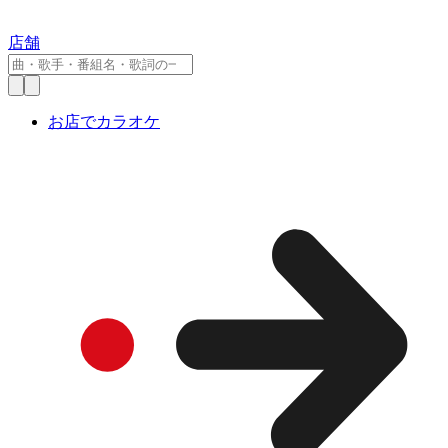
店舗
お店でカラオケ