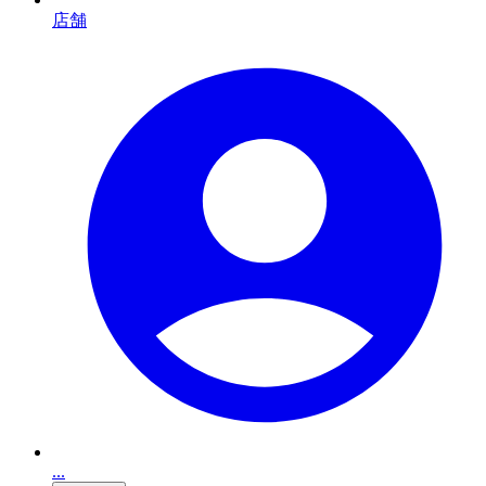
店舗
...