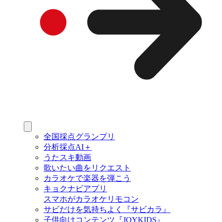
全国採点グランプリ
分析採点AI＋
うたスキ動画
歌いたい曲をリクエスト
カラオケで楽器を弾こう
キョクナビアプリ
スマホがカラオケリモコン
サビだけを気持ちよく『サビカラ』
子供向けコンテンツ『JOYKIDS』