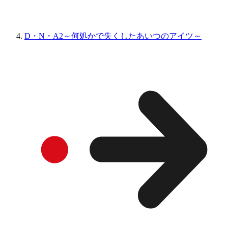
D・N・A2～何処かで失くしたあいつのアイツ～