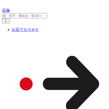
店舗
お店でカラオケ