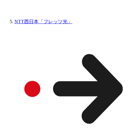
NTT西日本「フレッツ光」