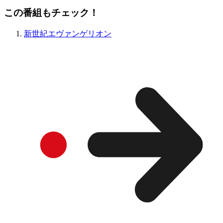
この番組もチェック！
新世紀エヴァンゲリオン