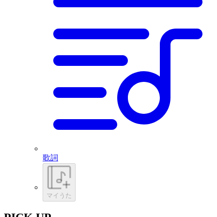
歌詞
マイうた