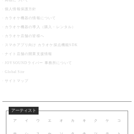
商標について
個人情報保護方針
カラオケ機器の情報について
カラオケ機器の導入（購入・レンタル）
カラオケ店舗の皆様へ
スマホアプリ向け カラオケ採点機能SDK
ナイト店舗の開業支援情報
JOYSOUNDライバー 事務所について
Global Site
サイトマップ
アーティスト
ア
イ
ウ
エ
オ
カ
キ
ク
ケ
コ
サ
シ
ス
セ
ソ
タ
チ
ツ
テ
ト