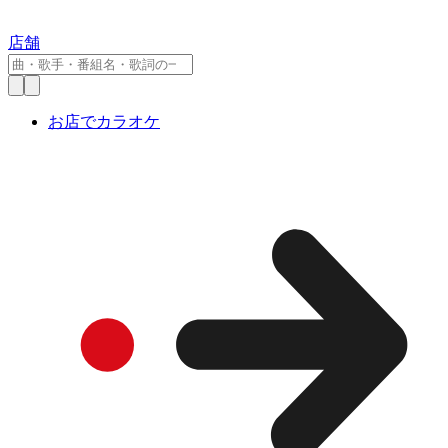
店舗
お店でカラオケ