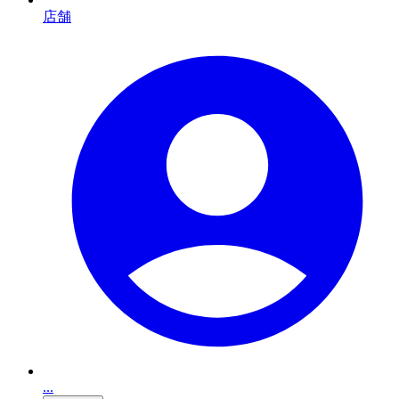
店舗
...