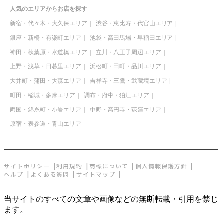
人気のエリアからお店を探す
新宿・代々木・大久保エリア
渋谷・恵比寿・代官山エリア
銀座・新橋・有楽町エリア
池袋・高田馬場・早稲田エリア
神田・秋葉原・水道橋エリア
立川・八王子周辺エリア
上野・浅草・日暮里エリア
浜松町・田町・品川エリア
大井町・蒲田・大森エリア
吉祥寺・三鷹・武蔵境エリア
町田・稲城・多摩エリア
調布・府中・狛江エリア
両国・錦糸町・小岩エリア
中野・高円寺・荻窪エリア
原宿・表参道・青山エリア
サイトポリシー
利用規約
商標について
個人情報保護方針
ヘルプ
よくある質問
サイトマップ
当サイトのすべての文章や画像などの無断転載・引用を禁じ
ます。