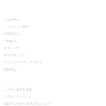
うたスキ
マイルーム
マイうたスキ動画
全国採点GP
分析採点
マイりれき
前回のカラオケ
マイうた/マイアーティスト
各種設定
お店でカラオケ
カラオケ最新配信曲
カラオケランキング
2026年カラオケ上半期ランキング