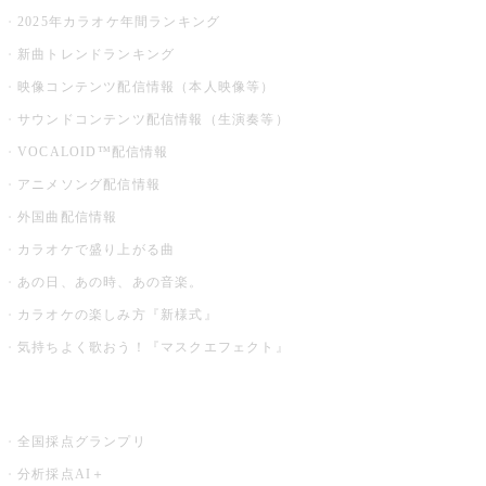
2025年カラオケ年間ランキング
新曲トレンドランキング
映像コンテンツ配信情報（本人映像等）
サウンドコンテンツ配信情報（生演奏等）
VOCALOID™配信情報
アニメソング配信情報
外国曲配信情報
カラオケで盛り上がる曲
あの日、あの時、あの音楽。
カラオケの楽しみ方『新様式』
気持ちよく歌おう！『マスクエフェクト』
お店でもっと楽しむ
全国採点グランプリ
分析採点AI＋