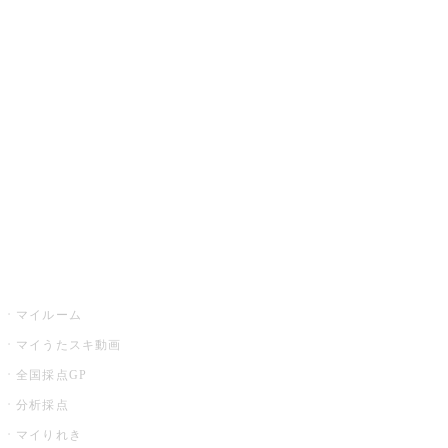
JOYSOUND.comトップ
カラオケ楽曲・歌詞検索
カラオケ店舗検索
全国カラオケ大会
イベント・キャンペーン
うたスキ
マイルーム
マイうたスキ動画
全国採点GP
分析採点
マイりれき