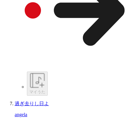
マイうた
過ぎ去りし日よ
angela