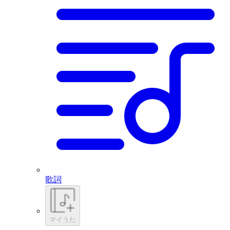
歌詞
マイうた