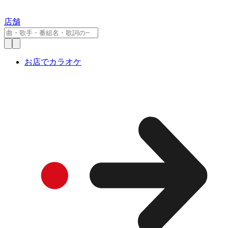
店舗
お店でカラオケ