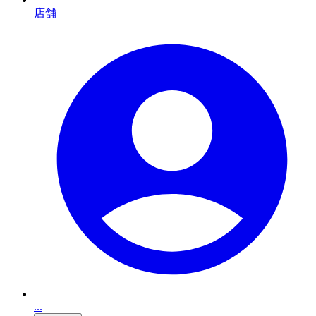
店舗
...