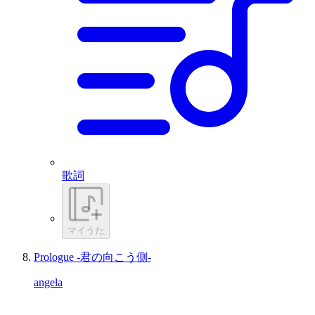
歌詞
マイうた
Prologue -君の向こう側-
angela