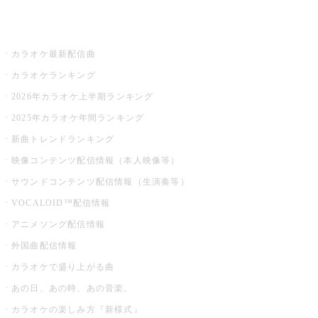
お店でカラオケ
カラオケ最新配信曲
カラオケランキング
2026年カラオケ上半期ランキング
2025年カラオケ年間ランキング
新曲トレンドランキング
映像コンテンツ配信情報（本人映像等）
サウンドコンテンツ配信情報（生演奏等）
VOCALOID™配信情報
アニメソング配信情報
外国曲配信情報
カラオケで盛り上がる曲
あの日、あの時、あの音楽。
カラオケの楽しみ方『新様式』