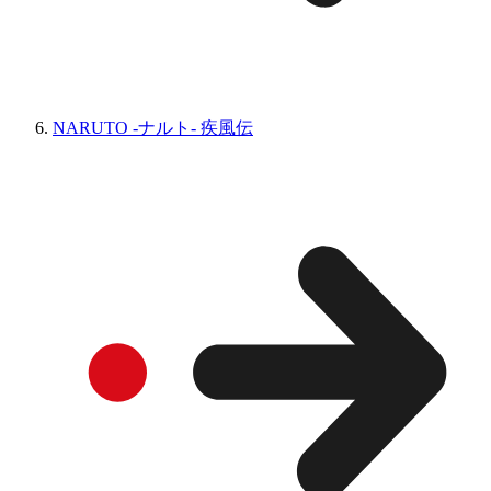
NARUTO -ナルト- 疾風伝