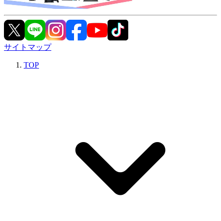
サイトマップ
TOP