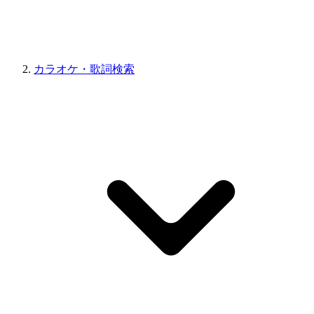
カラオケ・歌詞検索