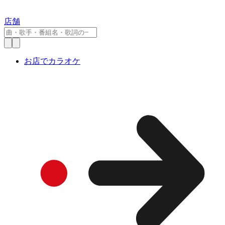
店舗
お店でカラオケ