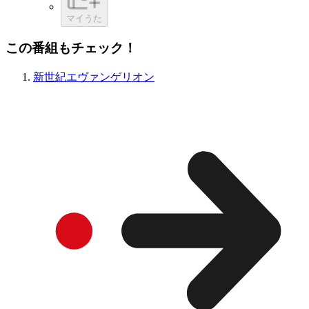
マイうた
この番組もチェック！
新世紀エヴァンゲリオン