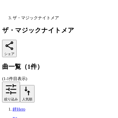
ザ・マジックナイトメア
ザ・マジックナイトメア
シェア
曲一覧（1件）
(1-1件目表示)
絞り込み
人気順
絆Hero