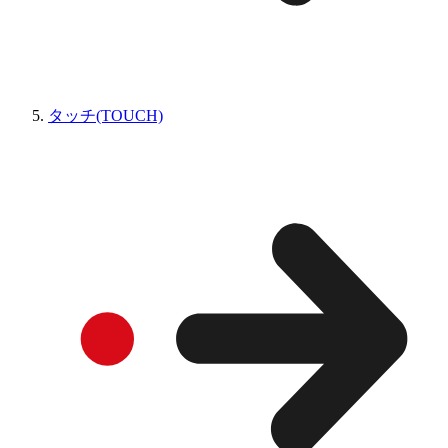
タッチ(TOUCH)