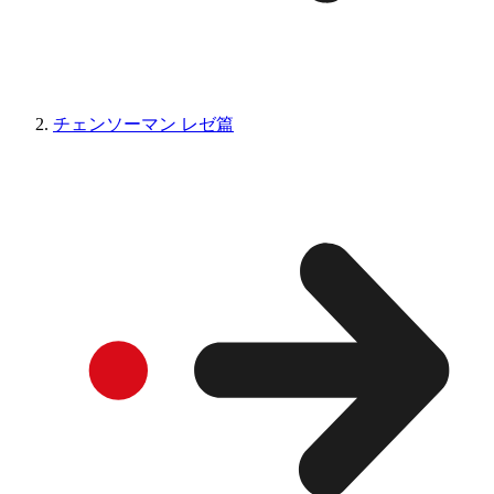
チェンソーマン レゼ篇