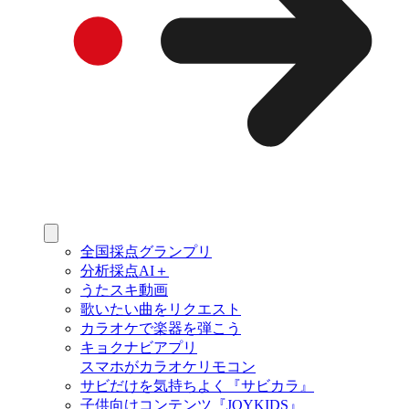
全国採点グランプリ
分析採点AI＋
うたスキ動画
歌いたい曲をリクエスト
カラオケで楽器を弾こう
キョクナビアプリ
スマホがカラオケリモコン
サビだけを気持ちよく『サビカラ』
子供向けコンテンツ『JOYKIDS』