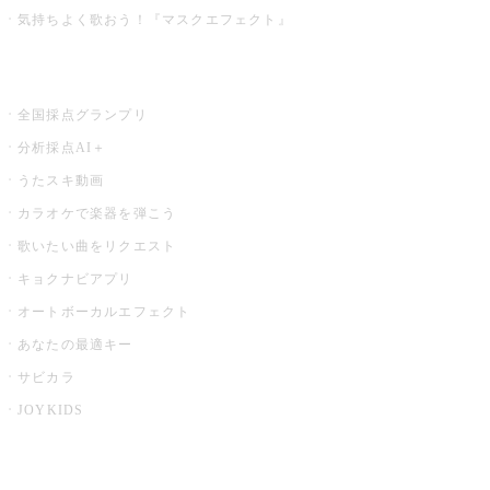
気持ちよく歌おう！『マスクエフェクト』
お店でもっと楽しむ
全国採点グランプリ
分析採点AI＋
うたスキ動画
カラオケで楽器を弾こう
歌いたい曲をリクエスト
キョクナビアプリ
オートボーカルエフェクト
あなたの最適キー
サビカラ
JOYKIDS
X PARK