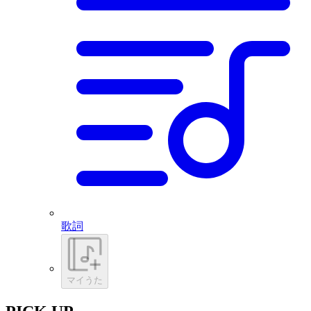
歌詞
マイうた