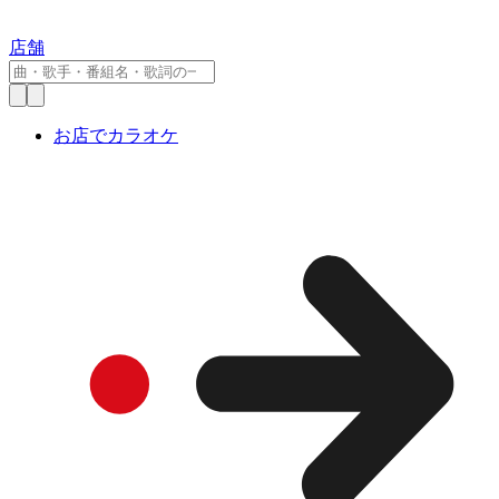
店舗
お店でカラオケ