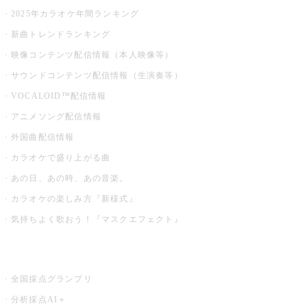
2025年カラオケ年間ランキング
新曲トレンドランキング
映像コンテンツ配信情報（本人映像等）
サウンドコンテンツ配信情報（生演奏等）
VOCALOID™配信情報
アニメソング配信情報
外国曲配信情報
カラオケで盛り上がる曲
あの日、あの時、あの音楽。
カラオケの楽しみ方『新様式』
気持ちよく歌おう！『マスクエフェクト』
お店でもっと楽しむ
全国採点グランプリ
分析採点AI＋