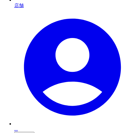
店舗
...