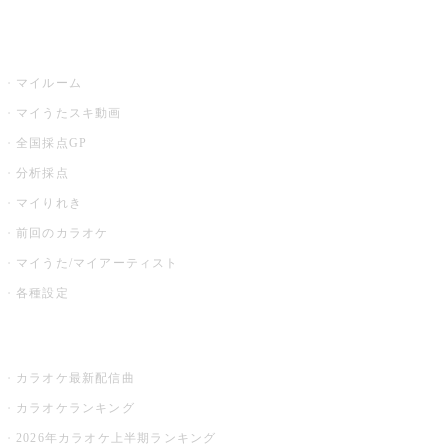
うたスキ
マイルーム
マイうたスキ動画
全国採点GP
分析採点
マイりれき
前回のカラオケ
マイうた/マイアーティスト
各種設定
お店でカラオケ
カラオケ最新配信曲
カラオケランキング
2026年カラオケ上半期ランキング