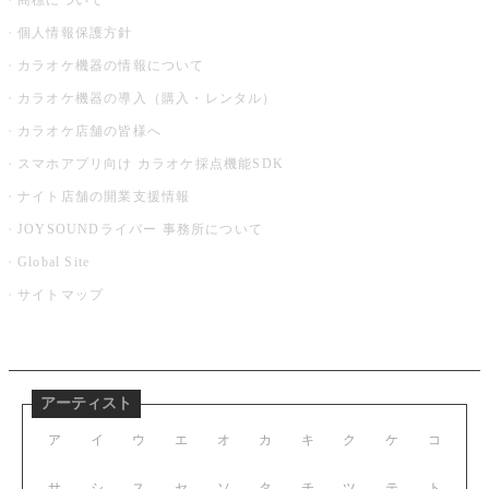
商標について
個人情報保護方針
カラオケ機器の情報について
カラオケ機器の導入（購入・レンタル）
カラオケ店舗の皆様へ
スマホアプリ向け カラオケ採点機能SDK
ナイト店舗の開業支援情報
JOYSOUNDライバー 事務所について
Global Site
サイトマップ
アーティスト
ア
イ
ウ
エ
オ
カ
キ
ク
ケ
コ
サ
シ
ス
セ
ソ
タ
チ
ツ
テ
ト