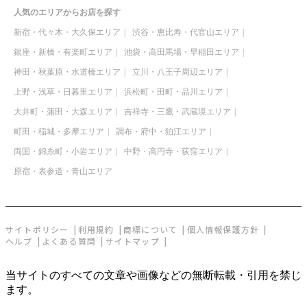
人気のエリアからお店を探す
新宿・代々木・大久保エリア
渋谷・恵比寿・代官山エリア
銀座・新橋・有楽町エリア
池袋・高田馬場・早稲田エリア
神田・秋葉原・水道橋エリア
立川・八王子周辺エリア
上野・浅草・日暮里エリア
浜松町・田町・品川エリア
大井町・蒲田・大森エリア
吉祥寺・三鷹・武蔵境エリア
町田・稲城・多摩エリア
調布・府中・狛江エリア
両国・錦糸町・小岩エリア
中野・高円寺・荻窪エリア
原宿・表参道・青山エリア
サイトポリシー
利用規約
商標について
個人情報保護方針
ヘルプ
よくある質問
サイトマップ
当サイトのすべての文章や画像などの無断転載・引用を禁じ
ます。