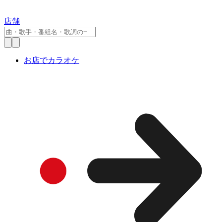
店舗
お店でカラオケ