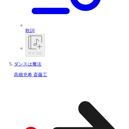
歌詞
マイうた
ダンスは魔法
高畑充希 斎藤工