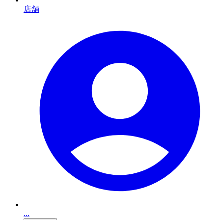
店舗
...