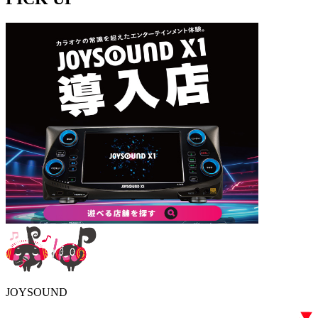
JOYSOUND