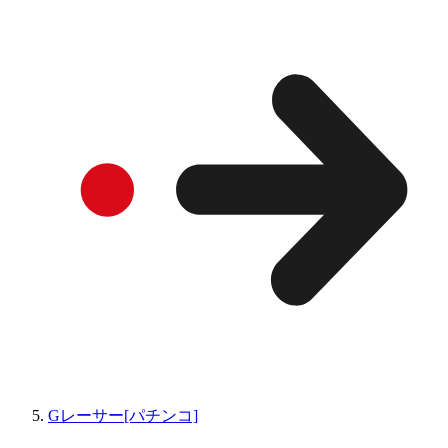
Gレーサー[パチンコ]