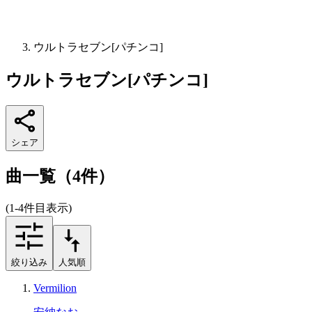
ウルトラセブン[パチンコ]
ウルトラセブン[パチンコ]
シェア
曲一覧（4件）
(1-4件目表示)
絞り込み
人気順
Vermilion