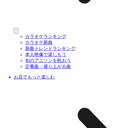
カラオケランキング
カラオケ新曲
新曲トレンドランキング
本人映像で楽しもう
旬のアニソンを歌おう
定番曲・盛り上がる曲
お店でもっと楽しむ