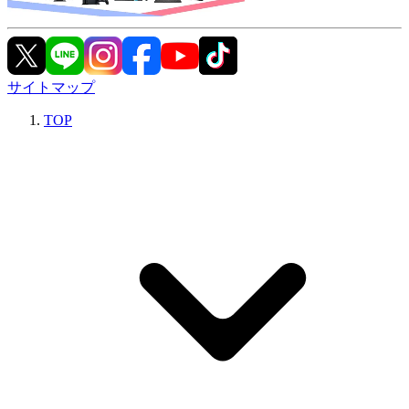
サイトマップ
TOP