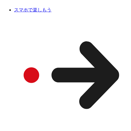
スマホで楽しもう