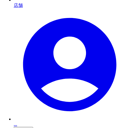
店舗
...