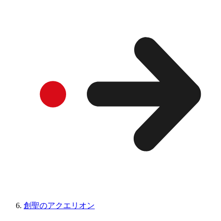
創聖のアクエリオン