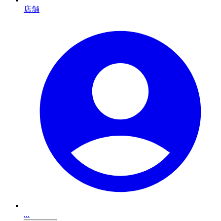
店舗
...