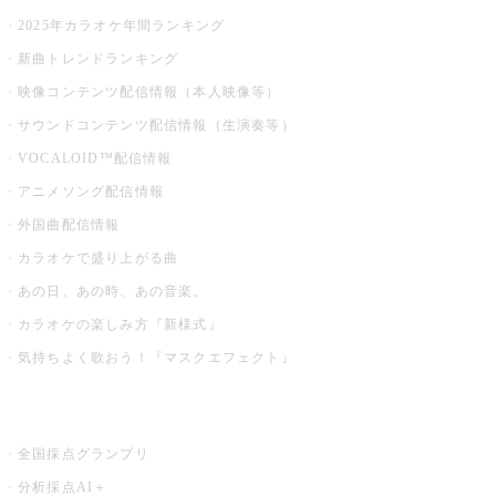
2025年カラオケ年間ランキング
新曲トレンドランキング
映像コンテンツ配信情報（本人映像等）
サウンドコンテンツ配信情報（生演奏等）
VOCALOID™配信情報
アニメソング配信情報
外国曲配信情報
カラオケで盛り上がる曲
あの日、あの時、あの音楽。
カラオケの楽しみ方『新様式』
気持ちよく歌おう！『マスクエフェクト』
お店でもっと楽しむ
全国採点グランプリ
分析採点AI＋