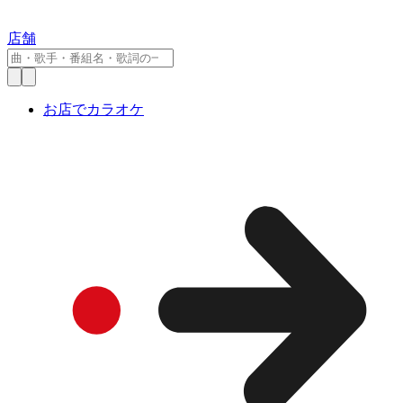
店舗
お店でカラオケ