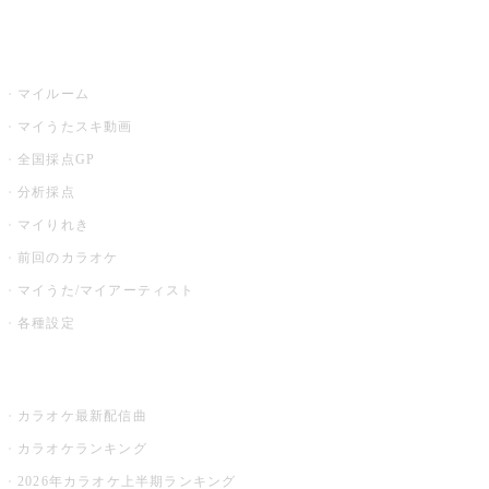
うたスキ
マイルーム
マイうたスキ動画
全国採点GP
分析採点
マイりれき
前回のカラオケ
マイうた/マイアーティスト
各種設定
お店でカラオケ
カラオケ最新配信曲
カラオケランキング
2026年カラオケ上半期ランキング