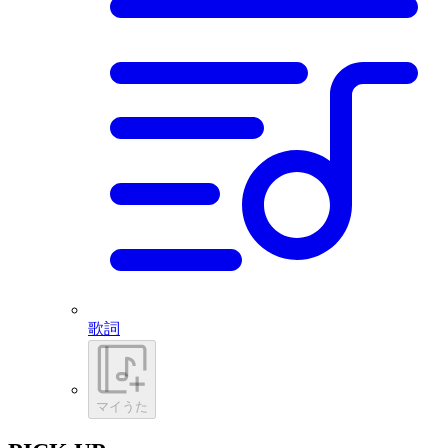
歌詞
マイうた