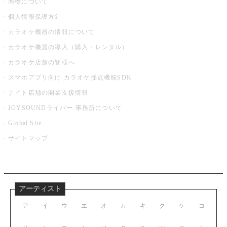
商標について
個人情報保護方針
カラオケ機器の情報について
カラオケ機器の導入（購入・レンタル）
カラオケ店舗の皆様へ
スマホアプリ向け カラオケ採点機能SDK
ナイト店舗の開業支援情報
JOYSOUNDライバー 事務所について
Global Site
サイトマップ
アーティスト
ア
イ
ウ
エ
オ
カ
キ
ク
ケ
コ