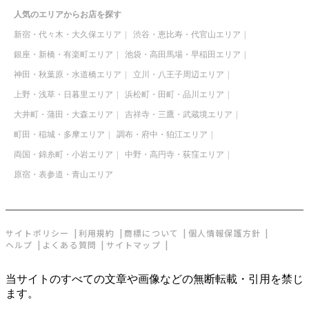
人気のエリアからお店を探す
新宿・代々木・大久保エリア
渋谷・恵比寿・代官山エリア
銀座・新橋・有楽町エリア
池袋・高田馬場・早稲田エリア
神田・秋葉原・水道橋エリア
立川・八王子周辺エリア
上野・浅草・日暮里エリア
浜松町・田町・品川エリア
大井町・蒲田・大森エリア
吉祥寺・三鷹・武蔵境エリア
町田・稲城・多摩エリア
調布・府中・狛江エリア
両国・錦糸町・小岩エリア
中野・高円寺・荻窪エリア
原宿・表参道・青山エリア
サイトポリシー
利用規約
商標について
個人情報保護方針
ヘルプ
よくある質問
サイトマップ
当サイトのすべての文章や画像などの無断転載・引用を禁じ
ます。