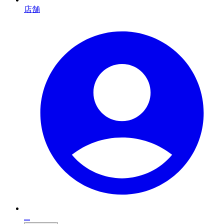
店舗
...