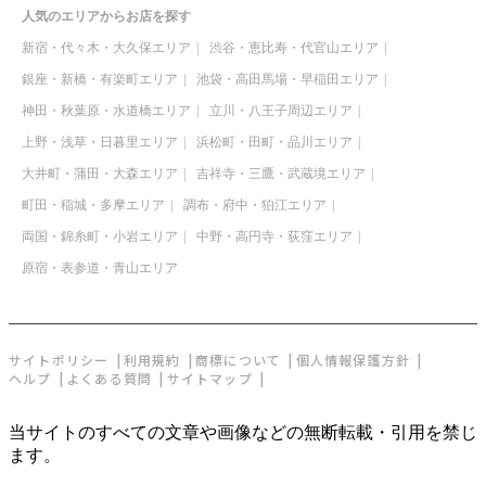
人気のエリアからお店を探す
新宿・代々木・大久保エリア
渋谷・恵比寿・代官山エリア
銀座・新橋・有楽町エリア
池袋・高田馬場・早稲田エリア
神田・秋葉原・水道橋エリア
立川・八王子周辺エリア
上野・浅草・日暮里エリア
浜松町・田町・品川エリア
大井町・蒲田・大森エリア
吉祥寺・三鷹・武蔵境エリア
町田・稲城・多摩エリア
調布・府中・狛江エリア
両国・錦糸町・小岩エリア
中野・高円寺・荻窪エリア
原宿・表参道・青山エリア
サイトポリシー
利用規約
商標について
個人情報保護方針
ヘルプ
よくある質問
サイトマップ
当サイトのすべての文章や画像などの無断転載・引用を禁じ
ます。