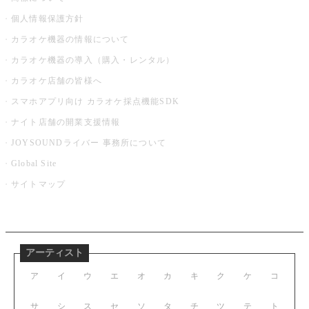
個人情報保護方針
カラオケ機器の情報について
カラオケ機器の導入（購入・レンタル）
カラオケ店舗の皆様へ
スマホアプリ向け カラオケ採点機能SDK
ナイト店舗の開業支援情報
JOYSOUNDライバー 事務所について
Global Site
サイトマップ
アーティスト
ア
イ
ウ
エ
オ
カ
キ
ク
ケ
コ
サ
シ
ス
セ
ソ
タ
チ
ツ
テ
ト