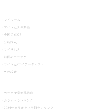
うたスキ
マイルーム
マイうたスキ動画
全国採点GP
分析採点
マイりれき
前回のカラオケ
マイうた/マイアーティスト
各種設定
お店でカラオケ
カラオケ最新配信曲
カラオケランキング
2026年カラオケ上半期ランキング