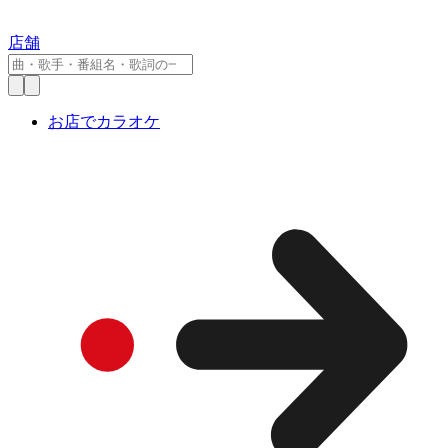
店舗
お店でカラオケ