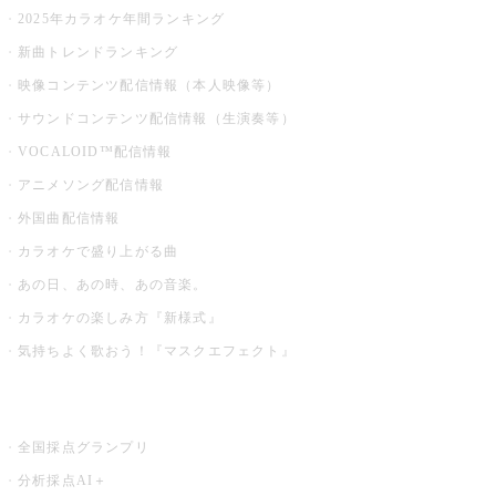
2025年カラオケ年間ランキング
新曲トレンドランキング
映像コンテンツ配信情報（本人映像等）
サウンドコンテンツ配信情報（生演奏等）
VOCALOID™配信情報
アニメソング配信情報
外国曲配信情報
カラオケで盛り上がる曲
あの日、あの時、あの音楽。
カラオケの楽しみ方『新様式』
気持ちよく歌おう！『マスクエフェクト』
お店でもっと楽しむ
全国採点グランプリ
分析採点AI＋