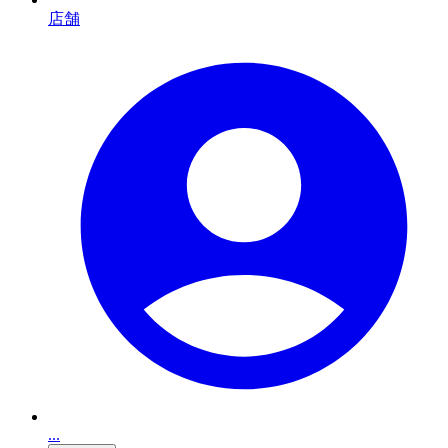
店舗
...