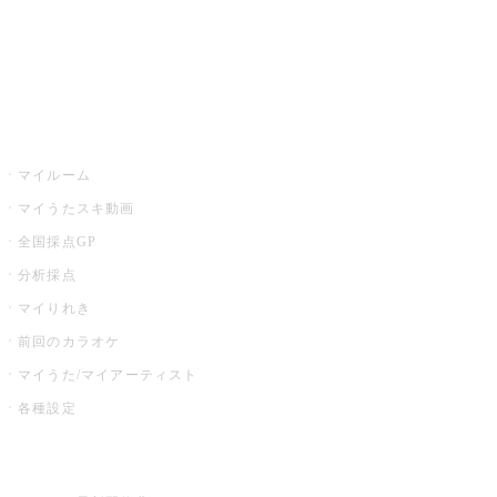
全国カラオケ大会
イベント・キャンペーン
うたスキ
マイルーム
マイうたスキ動画
全国採点GP
分析採点
マイりれき
前回のカラオケ
マイうた/マイアーティスト
各種設定
お店でカラオケ