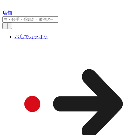
店舗
お店でカラオケ