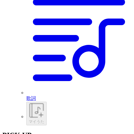
歌詞
マイうた