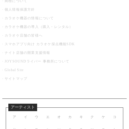
商標について
個人情報保護方針
カラオケ機器の情報について
カラオケ機器の導入（購入・レンタル）
カラオケ店舗の皆様へ
スマホアプリ向け カラオケ採点機能SDK
ナイト店舗の開業支援情報
JOYSOUNDライバー 事務所について
Global Site
サイトマップ
アーティスト
ア
イ
ウ
エ
オ
カ
キ
ク
ケ
コ