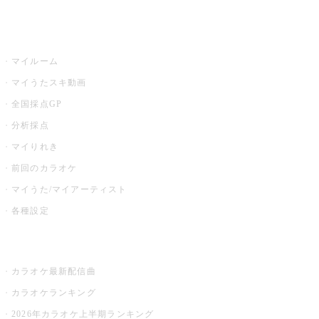
うたスキ
マイルーム
マイうたスキ動画
全国採点GP
分析採点
マイりれき
前回のカラオケ
マイうた/マイアーティスト
各種設定
お店でカラオケ
カラオケ最新配信曲
カラオケランキング
2026年カラオケ上半期ランキング