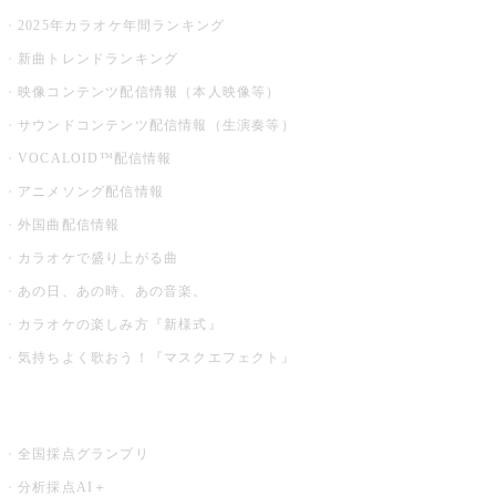
2025年カラオケ年間ランキング
新曲トレンドランキング
映像コンテンツ配信情報（本人映像等）
サウンドコンテンツ配信情報（生演奏等）
VOCALOID™配信情報
アニメソング配信情報
外国曲配信情報
カラオケで盛り上がる曲
あの日、あの時、あの音楽。
カラオケの楽しみ方『新様式』
気持ちよく歌おう！『マスクエフェクト』
お店でもっと楽しむ
全国採点グランプリ
分析採点AI＋