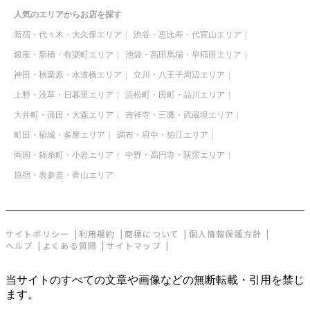
人気のエリアからお店を探す
新宿・代々木・大久保エリア
渋谷・恵比寿・代官山エリア
銀座・新橋・有楽町エリア
池袋・高田馬場・早稲田エリア
神田・秋葉原・水道橋エリア
立川・八王子周辺エリア
上野・浅草・日暮里エリア
浜松町・田町・品川エリア
大井町・蒲田・大森エリア
吉祥寺・三鷹・武蔵境エリア
町田・稲城・多摩エリア
調布・府中・狛江エリア
両国・錦糸町・小岩エリア
中野・高円寺・荻窪エリア
原宿・表参道・青山エリア
サイトポリシー
利用規約
商標について
個人情報保護方針
ヘルプ
よくある質問
サイトマップ
当サイトのすべての文章や画像などの無断転載・引用を禁じ
ます。