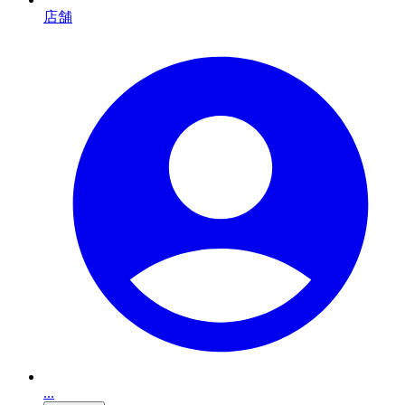
店舗
...