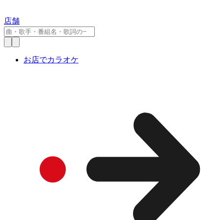
店舗
お店でカラオケ