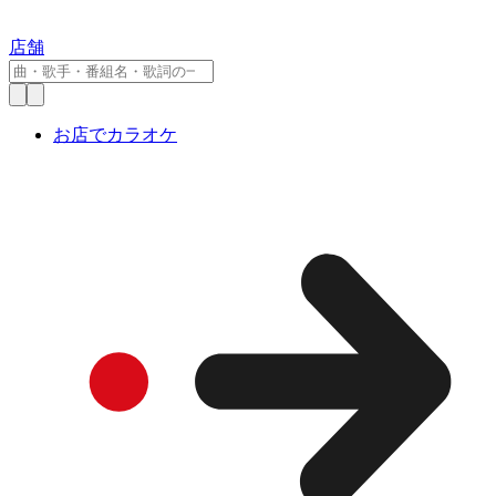
店舗
お店でカラオケ