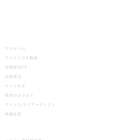
全国カラオケ大会
イベント・キャンペーン
うたスキ
マイルーム
マイうたスキ動画
全国採点GP
分析採点
マイりれき
前回のカラオケ
マイうた/マイアーティスト
各種設定
お店でカラオケ