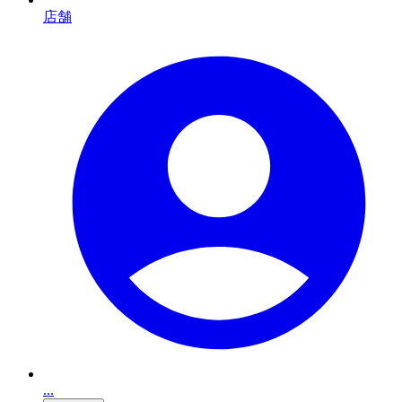
店舗
...