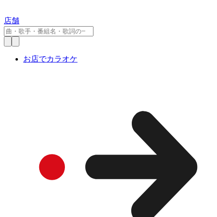
店舗
お店でカラオケ