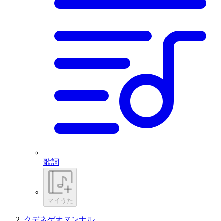
歌詞
マイうた
クデネゲオヌンナル