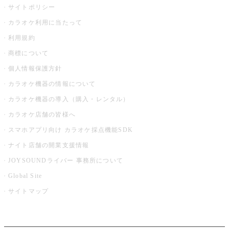
サイトポリシー
カラオケ利用に当たって
利用規約
商標について
個人情報保護方針
カラオケ機器の情報について
カラオケ機器の導入（購入・レンタル）
カラオケ店舗の皆様へ
スマホアプリ向け カラオケ採点機能SDK
ナイト店舗の開業支援情報
JOYSOUNDライバー 事務所について
Global Site
サイトマップ