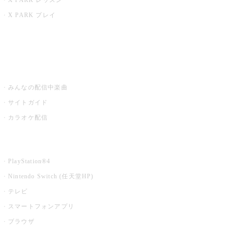
X PARK レッスン
X PARK プレイ
みるハコ
うたスキ ミュージックポスト
みんなの配信中楽曲
サイトガイド
カラオケ配信
家庭用カラオケ
PlayStation®4
Nintendo Switch (任天堂HP)
テレビ
スマートフォンアプリ
ブラウザ