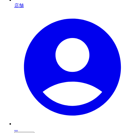
店舗
...