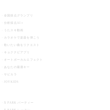
お店でもっと楽しむ
全国採点グランプリ
分析採点AI＋
うたスキ動画
カラオケで楽器を弾こう
歌いたい曲をリクエスト
キョクナビアプリ
オートボーカルエフェクト
あなたの最適キー
サビカラ
JOYKIDS
X PARK
X PARK パーティー