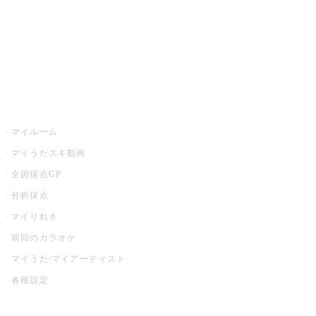
全国カラオケ大会
イベント・キャンペーン
うたスキ
マイルーム
マイうたスキ動画
全国採点GP
分析採点
マイりれき
前回のカラオケ
マイうた/マイアーティスト
各種設定