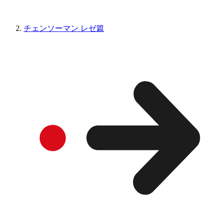
チェンソーマン レゼ篇