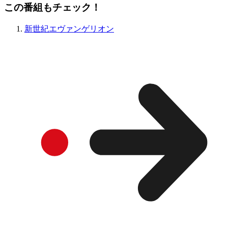
この番組もチェック！
新世紀エヴァンゲリオン