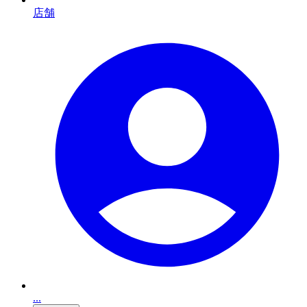
店舗
...