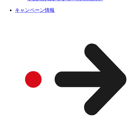
キャンペーン情報