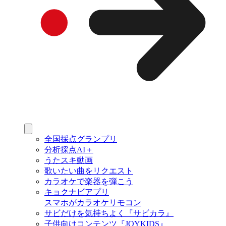
全国採点グランプリ
分析採点AI＋
うたスキ動画
歌いたい曲をリクエスト
カラオケで楽器を弾こう
キョクナビアプリ
スマホがカラオケリモコン
サビだけを気持ちよく『サビカラ』
子供向けコンテンツ『JOYKIDS』