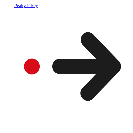
Peaky P-key