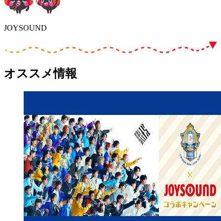
JOYSOUND
オススメ情報