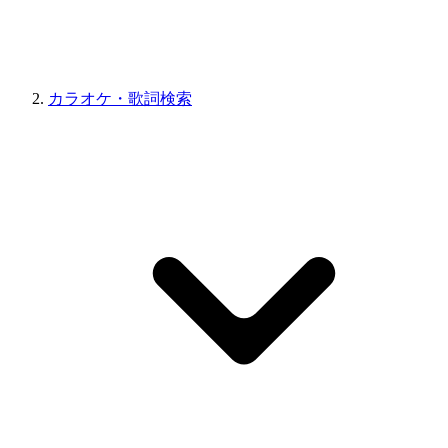
カラオケ・歌詞検索