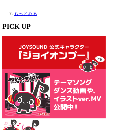
もっとみる
PICK UP