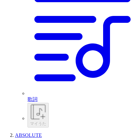
歌詞
マイうた
ABSOLUTE