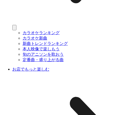
カラオケランキング
カラオケ新曲
新曲トレンドランキング
本人映像で楽しもう
旬のアニソンを歌おう
定番曲・盛り上がる曲
お店でもっと楽しむ