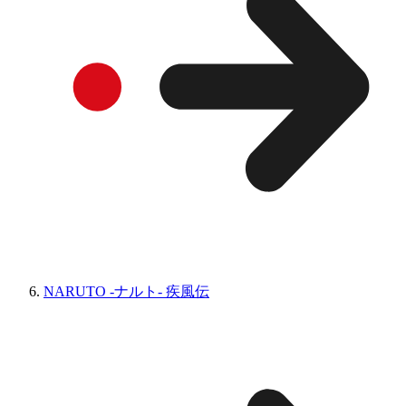
NARUTO -ナルト- 疾風伝