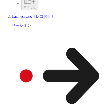
マイうた
Laziness zzZ《レコおと》
リーシオン