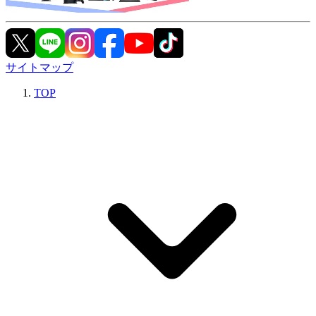
サイトマップ
TOP