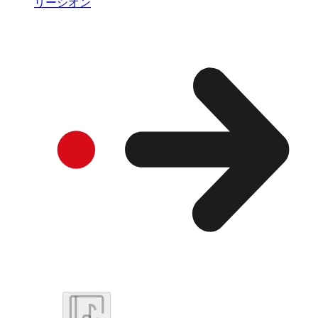
リーシオン