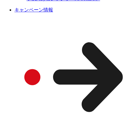
キャンペーン情報