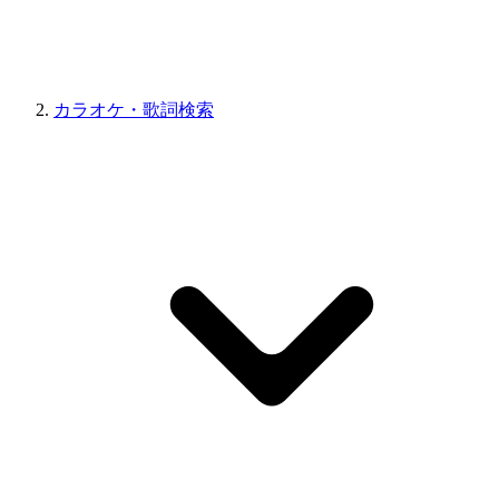
カラオケ・歌詞検索