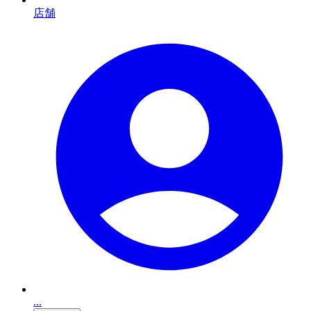
店舗
...