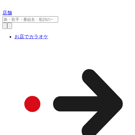
店舗
お店でカラオケ