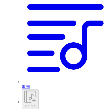
歌詞
マイうた