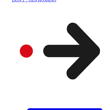
ZION.T，GEN HOSHINO