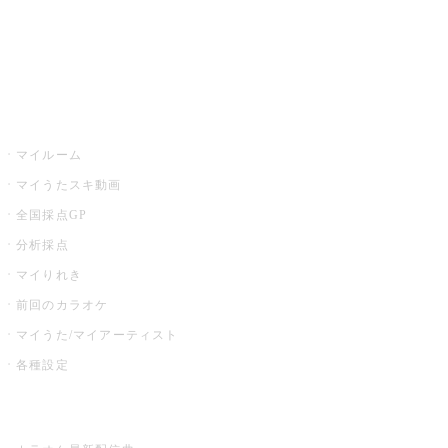
全国カラオケ大会
イベント・キャンペーン
うたスキ
マイルーム
マイうたスキ動画
全国採点GP
分析採点
マイりれき
前回のカラオケ
マイうた/マイアーティスト
各種設定
お店でカラオケ