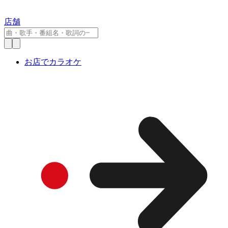
店舗
お店でカラオケ