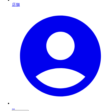
店舗
...