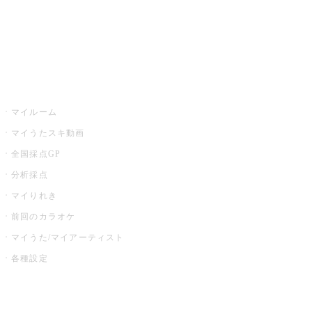
全国カラオケ大会
イベント・キャンペーン
うたスキ
マイルーム
マイうたスキ動画
全国採点GP
分析採点
マイりれき
前回のカラオケ
マイうた/マイアーティスト
各種設定
お店でカラオケ