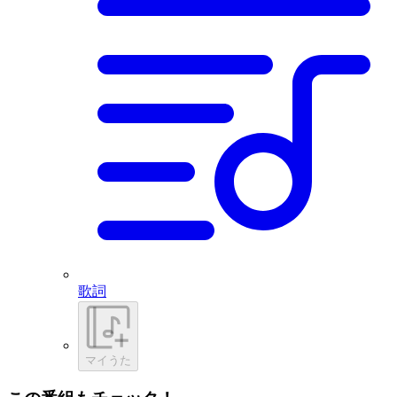
歌詞
マイうた