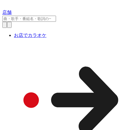
店舗
お店でカラオケ