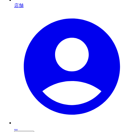
店舗
...