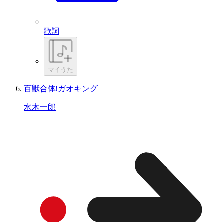
歌詞
マイうた
百獣合体!ガオキング
水木一郎