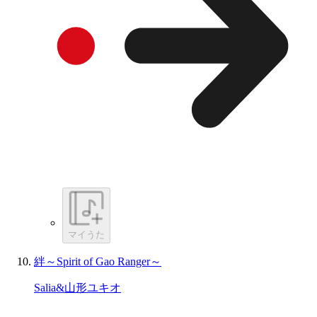
マイうた
絆～Spirit of Gao Ranger～
Salia&山形ユキオ