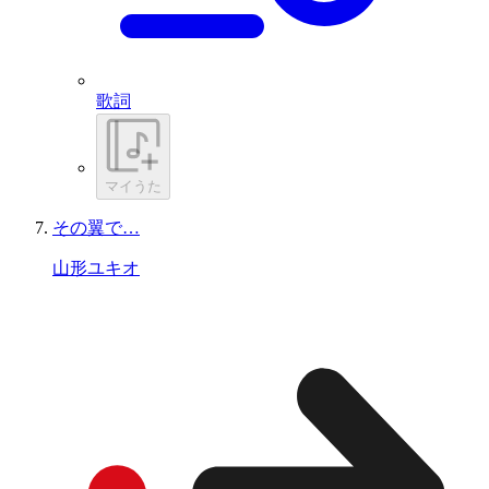
歌詞
マイうた
その翼で…
山形ユキオ