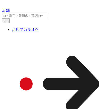
店舗
お店でカラオケ