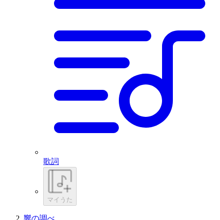
歌詞
マイうた
響の調べ