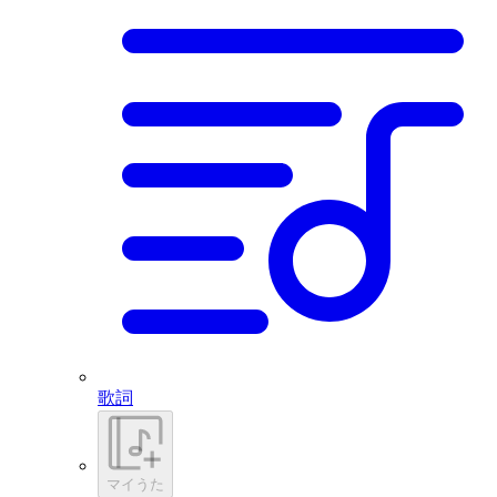
歌詞
マイうた