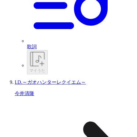
歌詞
マイうた
I.D.～ガオハンターレクイエム～
今井清隆