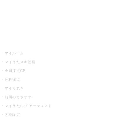
全国カラオケ大会
イベント・キャンペーン
うたスキ
マイルーム
マイうたスキ動画
全国採点GP
分析採点
マイりれき
前回のカラオケ
マイうた/マイアーティスト
各種設定
お店でカラオケ