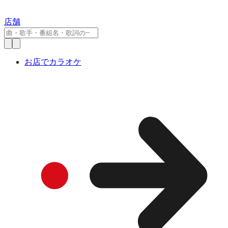
店舗
お店でカラオケ