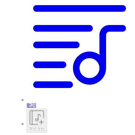
歌詞
マイうた