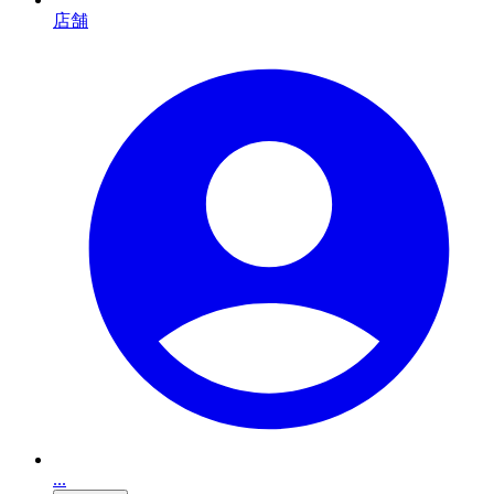
店舗
...