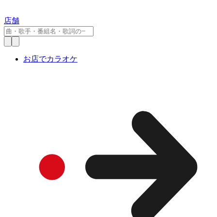
店舗
お店でカラオケ