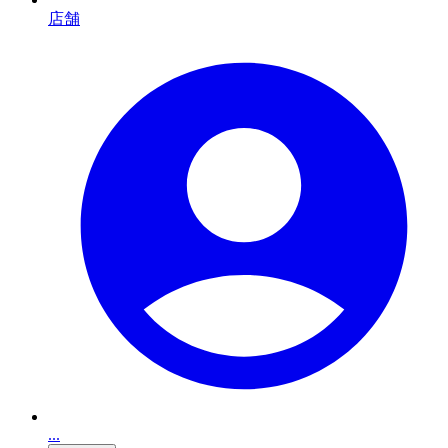
店舗
...