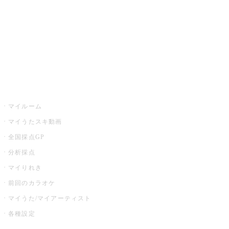
カラオケ店舗検索
全国カラオケ大会
イベント・キャンペーン
うたスキ
マイルーム
マイうたスキ動画
全国採点GP
分析採点
マイりれき
前回のカラオケ
マイうた/マイアーティスト
各種設定