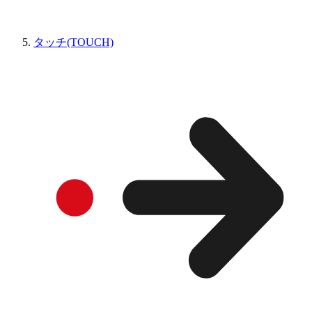
タッチ(TOUCH)