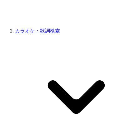
カラオケ・歌詞検索