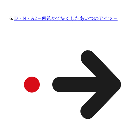
D・N・A2～何処かで失くしたあいつのアイツ～