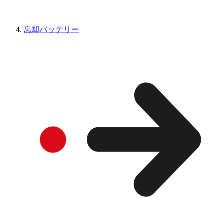
忘却バッテリー