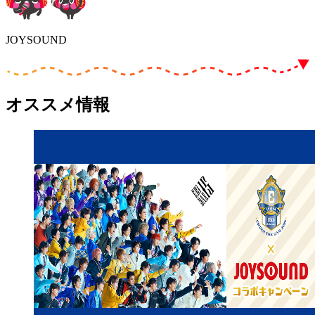
JOYSOUND
オススメ情報