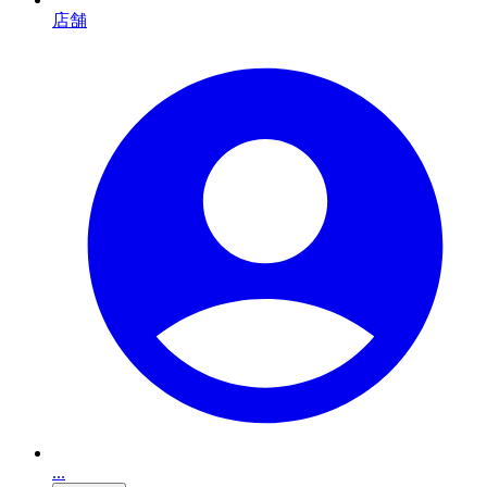
店舗
...