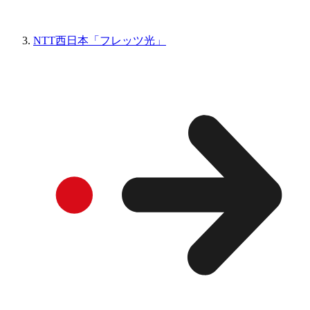
NTT西日本「フレッツ光」