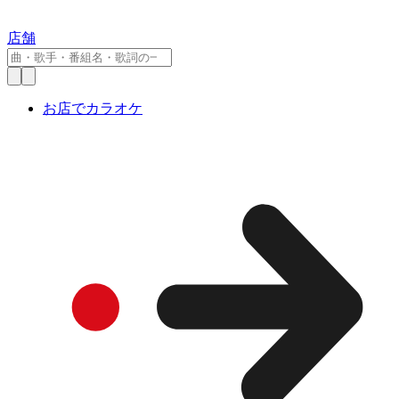
店舗
お店でカラオケ