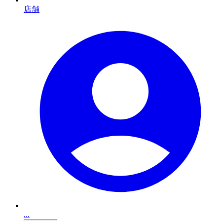
店舗
...