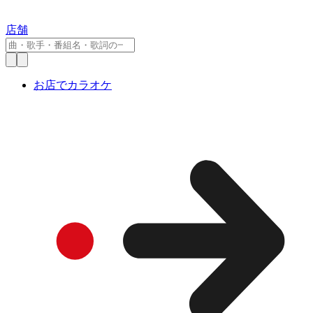
店舗
お店でカラオケ