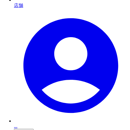
店舗
...