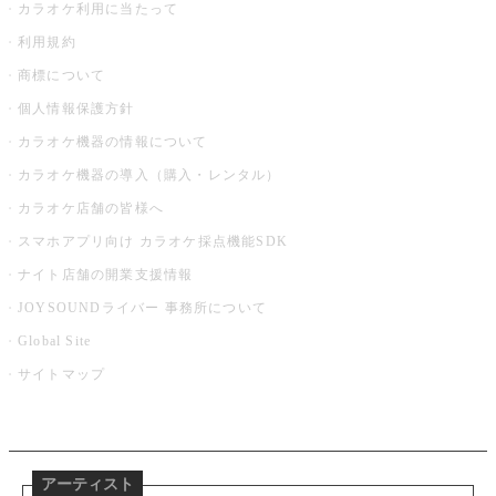
カラオケ利用に当たって
利用規約
商標について
個人情報保護方針
カラオケ機器の情報について
カラオケ機器の導入（購入・レンタル）
カラオケ店舗の皆様へ
スマホアプリ向け カラオケ採点機能SDK
ナイト店舗の開業支援情報
JOYSOUNDライバー 事務所について
Global Site
サイトマップ
アーティスト