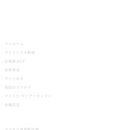
全国カラオケ大会
イベント・キャンペーン
うたスキ
マイルーム
マイうたスキ動画
全国採点GP
分析採点
マイりれき
前回のカラオケ
マイうた/マイアーティスト
各種設定
お店でカラオケ
カラオケ最新配信曲