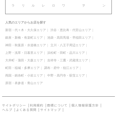
ラ
リ
ル
レ
ロ
ワ
ヲ
ン
人気のエリアからお店を探す
新宿・代々木・大久保エリア
渋谷・恵比寿・代官山エリア
銀座・新橋・有楽町エリア
池袋・高田馬場・早稲田エリア
神田・秋葉原・水道橋エリア
立川・八王子周辺エリア
上野・浅草・日暮里エリア
浜松町・田町・品川エリア
大井町・蒲田・大森エリア
吉祥寺・三鷹・武蔵境エリア
町田・稲城・多摩エリア
調布・府中・狛江エリア
両国・錦糸町・小岩エリア
中野・高円寺・荻窪エリア
原宿・表参道・青山エリア
サイトポリシー
利用規約
商標について
個人情報保護方針
ヘルプ
よくある質問
サイトマップ