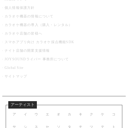
個人情報保護方針
カラオケ機器の情報について
カラオケ機器の導入（購入・レンタル）
カラオケ店舗の皆様へ
スマホアプリ向け カラオケ採点機能SDK
ナイト店舗の開業支援情報
JOYSOUNDライバー 事務所について
Global Site
サイトマップ
アーティスト
ア
イ
ウ
エ
オ
カ
キ
ク
ケ
コ
サ
シ
ス
セ
ソ
タ
チ
ツ
テ
ト