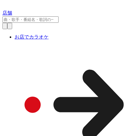
店舗
お店でカラオケ