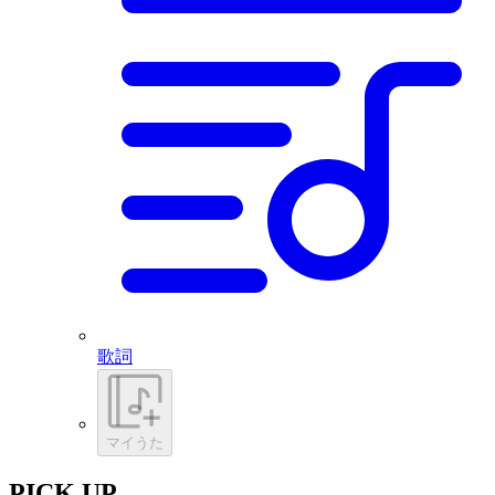
歌詞
マイうた
PICK UP