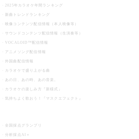
2025年カラオケ年間ランキング
新曲トレンドランキング
映像コンテンツ配信情報（本人映像等）
サウンドコンテンツ配信情報（生演奏等）
VOCALOID™配信情報
アニメソング配信情報
外国曲配信情報
カラオケで盛り上がる曲
あの日、あの時、あの音楽。
カラオケの楽しみ方『新様式』
気持ちよく歌おう！『マスクエフェクト』
お店でもっと楽しむ
全国採点グランプリ
分析採点AI＋