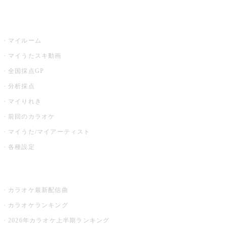
うたスキ
マイルーム
マイうたスキ動画
全国採点GP
分析採点
マイりれき
前回のカラオケ
マイうた/マイアーティスト
各種設定
お店でカラオケ
カラオケ最新配信曲
カラオケランキング
2026年カラオケ上半期ランキング