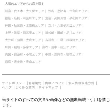
人気のエリアからお店を探す
新宿・代々木・大久保エリア
渋谷・恵比寿・代官山エリア
銀座・新橋・有楽町エリア
池袋・高田馬場・早稲田エリア
神田・秋葉原・水道橋エリア
立川・八王子周辺エリア
上野・浅草・日暮里エリア
浜松町・田町・品川エリア
大井町・蒲田・大森エリア
吉祥寺・三鷹・武蔵境エリア
町田・稲城・多摩エリア
調布・府中・狛江エリア
両国・錦糸町・小岩エリア
中野・高円寺・荻窪エリア
原宿・表参道・青山エリア
サイトポリシー
利用規約
商標について
個人情報保護方針
ヘルプ
よくある質問
サイトマップ
当サイトのすべての文章や画像などの無断転載・引用を禁じ
ます。