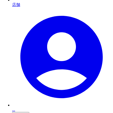
店舗
...