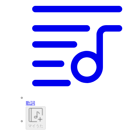
歌詞
マイうた