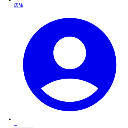
店舗
...