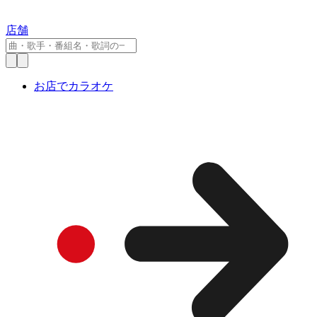
店舗
お店でカラオケ