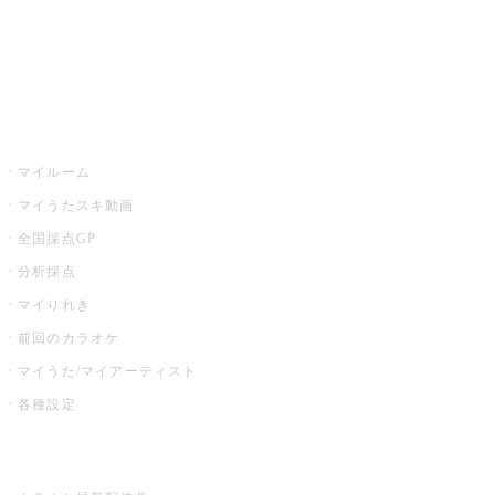
全国カラオケ大会
イベント・キャンペーン
うたスキ
マイルーム
マイうたスキ動画
全国採点GP
分析採点
マイりれき
前回のカラオケ
マイうた/マイアーティスト
各種設定
お店でカラオケ