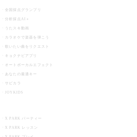
全国採点グランプリ
分析採点AI＋
うたスキ動画
カラオケで楽器を弾こう
歌いたい曲をリクエスト
キョクナビアプリ
オートボーカルエフェクト
あなたの最適キー
サビカラ
JOYKIDS
X PARK
X PARK パーティー
X PARK レッスン
X PARK プレイ