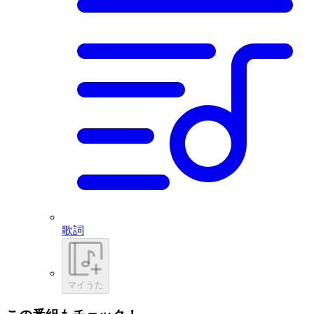
歌詞
マイうた