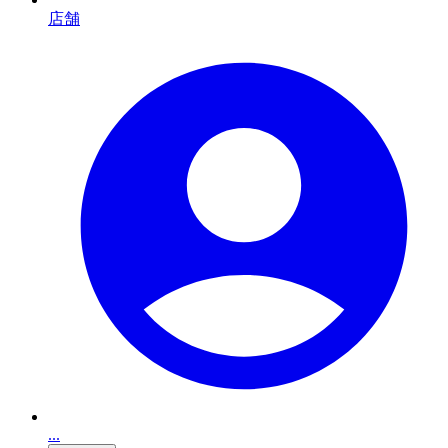
店舗
...