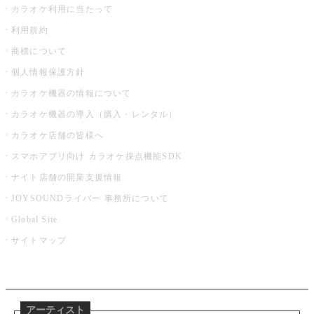
カラオケ利用に当たって
利用規約
商標について
個人情報保護方針
カラオケ機器の情報について
カラオケ機器の導入（購入・レンタル）
カラオケ店舗の皆様へ
スマホアプリ向け カラオケ採点機能SDK
ナイト店舗の開業支援情報
JOYSOUNDライバー 事務所について
Global Site
サイトマップ
アーティスト