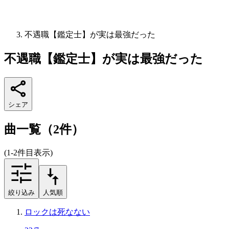
不遇職【鑑定士】が実は最強だった
不遇職【鑑定士】が実は最強だった
シェア
曲一覧（2件）
(1-2件目表示)
絞り込み
人気順
ロックは死なない