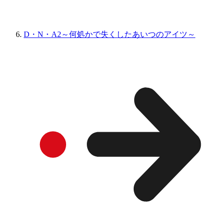
D・N・A2～何処かで失くしたあいつのアイツ～