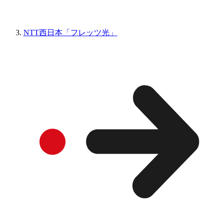
NTT西日本「フレッツ光」