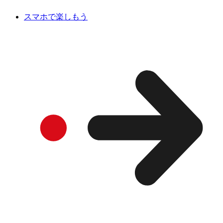
スマホで楽しもう