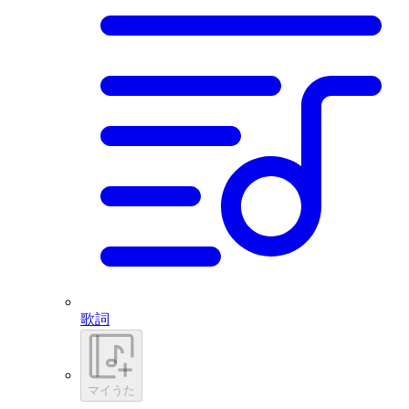
歌詞
マイうた