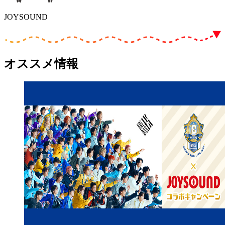
JOYSOUND
オススメ情報