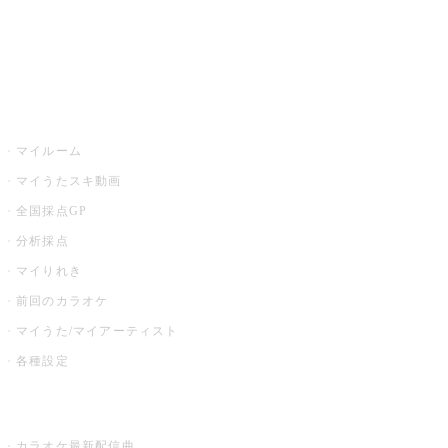
全国カラオケ大会
イベント・キャンペーン
うたスキ
マイルーム
マイうたスキ動画
全国採点GP
分析採点
マイりれき
前回のカラオケ
マイうた/マイアーティスト
各種設定
お店でカラオケ
カラオケ最新配信曲