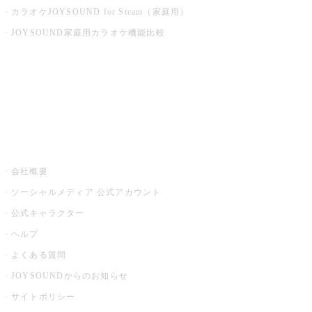
カラオケJOYSOUND for Steam（家庭用）
JOYSOUND家庭用カラオケ機能比較
アプリ・モバイルサービス一覧
音楽ニュース powered by ナタリー
その他
会社概要
ソーシャルメディア 公式アカウント
公式キャラクター
ヘルプ
よくある質問
JOYSOUNDからのお知らせ
サイトポリシー