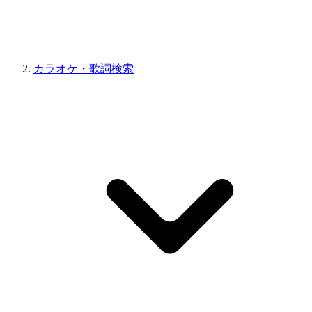
カラオケ・歌詞検索