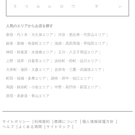
ラ
リ
ル
レ
ロ
ワ
ヲ
ン
人気のエリアからお店を探す
新宿・代々木・大久保エリア
渋谷・恵比寿・代官山エリア
銀座・新橋・有楽町エリア
池袋・高田馬場・早稲田エリア
神田・秋葉原・水道橋エリア
立川・八王子周辺エリア
上野・浅草・日暮里エリア
浜松町・田町・品川エリア
大井町・蒲田・大森エリア
吉祥寺・三鷹・武蔵境エリア
町田・稲城・多摩エリア
調布・府中・狛江エリア
両国・錦糸町・小岩エリア
中野・高円寺・荻窪エリア
原宿・表参道・青山エリア
サイトポリシー
利用規約
商標について
個人情報保護方針
ヘルプ
よくある質問
サイトマップ