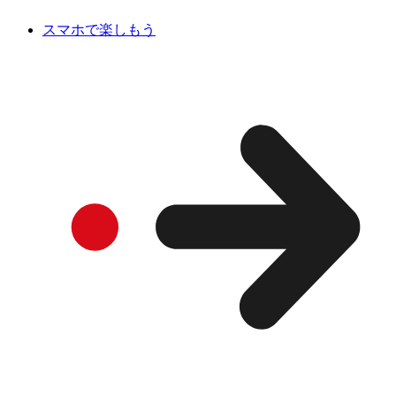
スマホで楽しもう