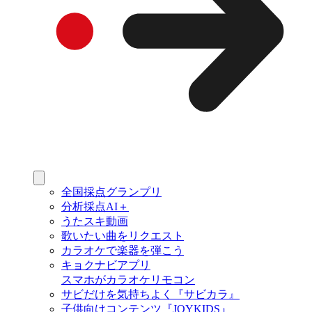
全国採点グランプリ
分析採点AI＋
うたスキ動画
歌いたい曲をリクエスト
カラオケで楽器を弾こう
キョクナビアプリ
スマホがカラオケリモコン
サビだけを気持ちよく『サビカラ』
子供向けコンテンツ『JOYKIDS』