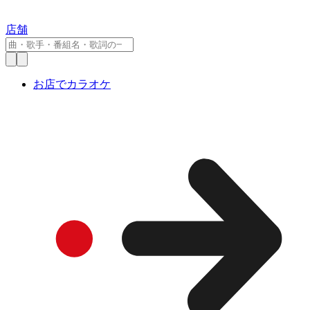
店舗
お店でカラオケ