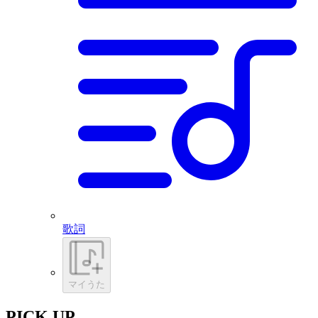
歌詞
マイうた
PICK UP