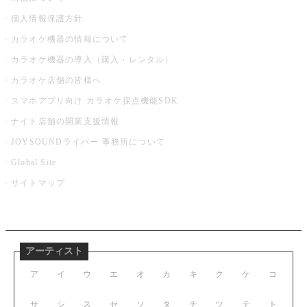
個人情報保護方針
カラオケ機器の情報について
カラオケ機器の導入（購入・レンタル）
カラオケ店舗の皆様へ
スマホアプリ向け カラオケ採点機能SDK
ナイト店舗の開業支援情報
JOYSOUNDライバー 事務所について
Global Site
サイトマップ
アーティスト
ア
イ
ウ
エ
オ
カ
キ
ク
ケ
コ
サ
シ
ス
セ
ソ
タ
チ
ツ
テ
ト