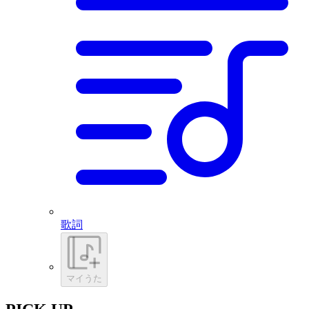
歌詞
マイうた