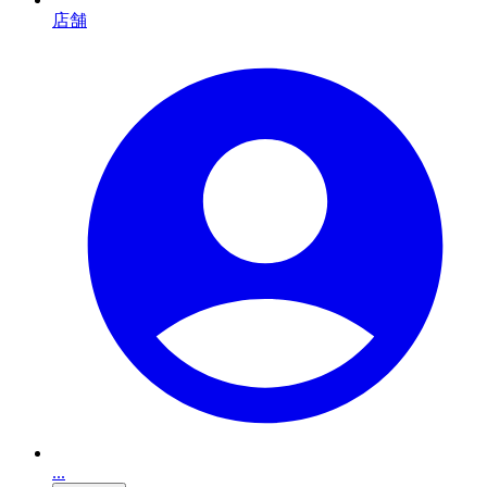
店舗
...