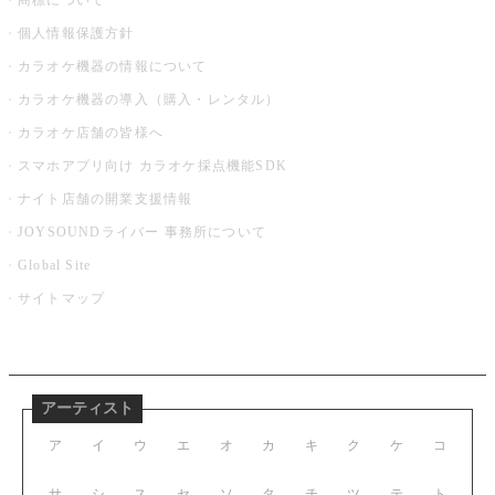
商標について
個人情報保護方針
カラオケ機器の情報について
カラオケ機器の導入（購入・レンタル）
カラオケ店舗の皆様へ
スマホアプリ向け カラオケ採点機能SDK
ナイト店舗の開業支援情報
JOYSOUNDライバー 事務所について
Global Site
サイトマップ
アーティスト
ア
イ
ウ
エ
オ
カ
キ
ク
ケ
コ
サ
シ
ス
セ
ソ
タ
チ
ツ
テ
ト