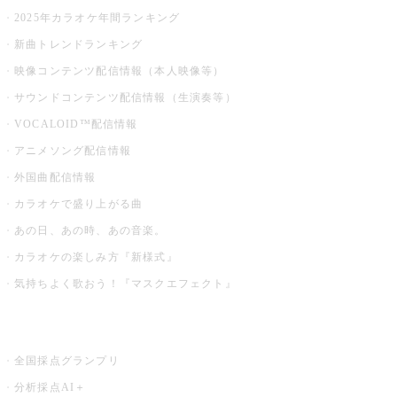
2025年カラオケ年間ランキング
新曲トレンドランキング
映像コンテンツ配信情報（本人映像等）
サウンドコンテンツ配信情報（生演奏等）
VOCALOID™配信情報
アニメソング配信情報
外国曲配信情報
カラオケで盛り上がる曲
あの日、あの時、あの音楽。
カラオケの楽しみ方『新様式』
気持ちよく歌おう！『マスクエフェクト』
お店でもっと楽しむ
全国採点グランプリ
分析採点AI＋