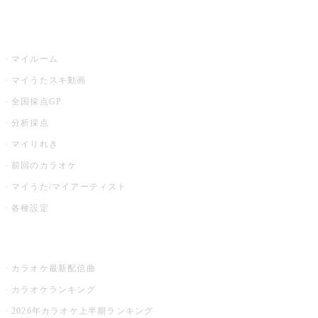
うたスキ
マイルーム
マイうたスキ動画
全国採点GP
分析採点
マイりれき
前回のカラオケ
マイうた/マイアーティスト
各種設定
お店でカラオケ
カラオケ最新配信曲
カラオケランキング
2026年カラオケ上半期ランキング