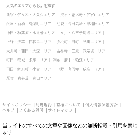
人気のエリアからお店を探す
新宿・代々木・大久保エリア
渋谷・恵比寿・代官山エリア
銀座・新橋・有楽町エリア
池袋・高田馬場・早稲田エリア
神田・秋葉原・水道橋エリア
立川・八王子周辺エリア
上野・浅草・日暮里エリア
浜松町・田町・品川エリア
大井町・蒲田・大森エリア
吉祥寺・三鷹・武蔵境エリア
町田・稲城・多摩エリア
調布・府中・狛江エリア
両国・錦糸町・小岩エリア
中野・高円寺・荻窪エリア
原宿・表参道・青山エリア
サイトポリシー
利用規約
商標について
個人情報保護方針
ヘルプ
よくある質問
サイトマップ
当サイトのすべての文章や画像などの無断転載・引用を禁じ
ます。