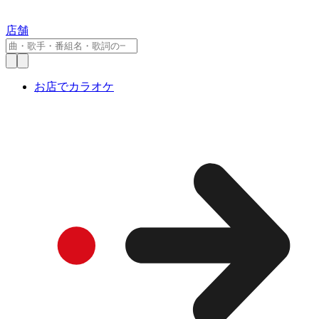
店舗
お店でカラオケ