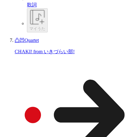
歌詞
マイうた
凸凹Quartet
CHAKI! from いきづらい部!