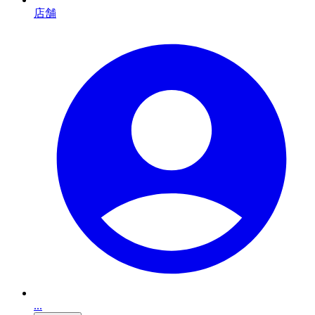
店舗
...