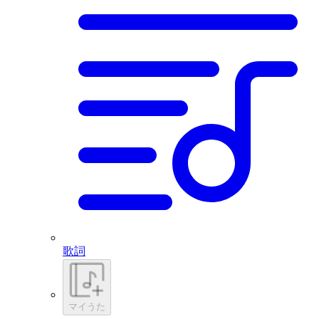
歌詞
マイうた