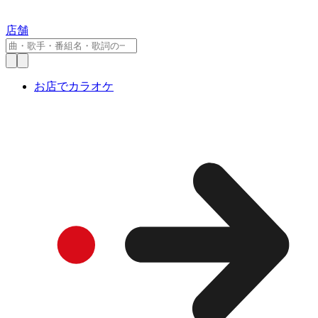
店舗
お店でカラオケ