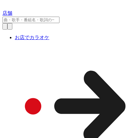
店舗
お店でカラオケ