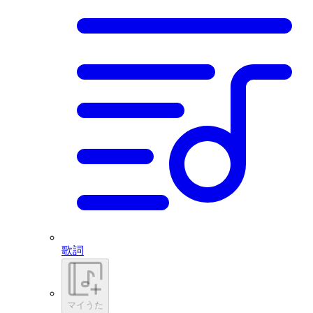
歌詞
マイうた