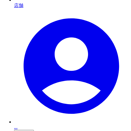
店舗
...