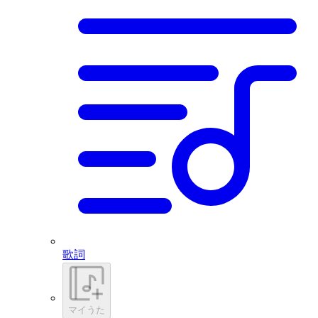
歌詞
マイうた