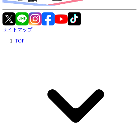
サイトマップ
TOP