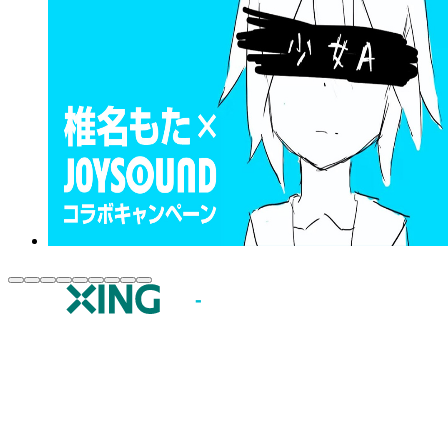
JOYSOUND.comトップ
カラオケ楽曲・歌詞検索
カラオケ店舗検索