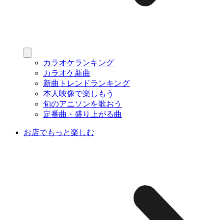
カラオケランキング
カラオケ新曲
新曲トレンドランキング
本人映像で楽しもう
旬のアニソンを歌おう
定番曲・盛り上がる曲
お店でもっと楽しむ