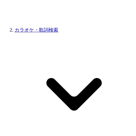
カラオケ・歌詞検索