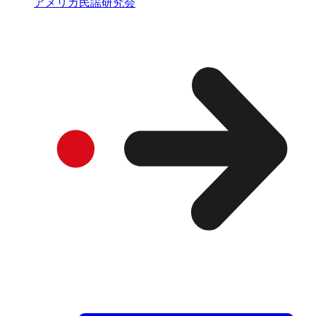
アメリカ民謡研究会