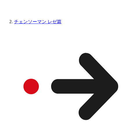
チェンソーマン レゼ篇