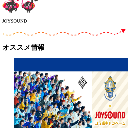
JOYSOUND
オススメ情報